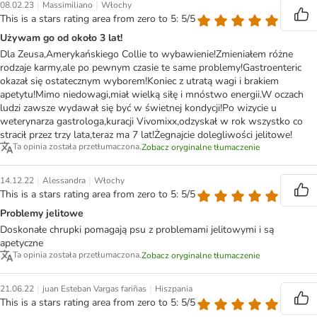
|
|
08.02.23
Massimiliano
Włochy
This is a stars rating area from zero to 5: 5/5
Używam go od około 3 lat!
Dla Zeusa,Amerykańskiego Collie to wybawienie!Zmieniałem różne
rodzaje karmy,ale po pewnym czasie te same problemy!Gastroenteric
okazał się ostatecznym wyborem!Koniec z utratą wagi i brakiem
apetytu!Mimo niedowagi,miał wielką siłę i mnóstwo energii.W oczach
ludzi zawsze wydawał się być w świetnej kondycji!Po wizycie u
weterynarza gastrologa,kuracji Vivomixx,odzyskał w rok wszystko co
stracił przez trzy lata,teraz ma 7 lat!Żegnajcie dolegliwości jelitowe!
Ta opinia została przetłumaczona.
Zobacz oryginalne tłumaczenie
|
|
14.12.22
Alessandra
Włochy
This is a stars rating area from zero to 5: 5/5
Problemy jelitowe
Doskonałe chrupki pomagają psu z problemami jelitowymi i są
apetyczne
Ta opinia została przetłumaczona.
Zobacz oryginalne tłumaczenie
|
|
21.06.22
juan Esteban Vargas fariñas
Hiszpania
This is a stars rating area from zero to 5: 5/5