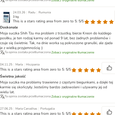
Ta opinia została przetłumaczona.
Zobacz oryginalne tłumaczenie
|
|
24.03.26
Radu
Rumunia
3 kg
This is a stars rating area from zero to 5: 5/5
Doskonale
Moja suczka Shih Tzu ma problem z trzustką, bierze Kreon do każdego
posiłku, je ten rodzaj karmy od ponad 9 lat, bez żadnych problemów i
czuje się świetnie. Tak, na dnie worka są pokruszone granulki, ale zjada
je z wielką przyjemnością :)
Ta opinia została przetłumaczona.
Zobacz oryginalne tłumaczenie
|
|
04.11.25
María
Hiszpania
This is a stars rating area from zero to 5: 5/5
Świetna jakość
Moja suczka ma problemy trawienne z częstymi biegunkami, a dzięki tej
karmie się skończyły. Jesteśmy bardzo zadowoleni i używamy jej od
wielu lat.
Ta opinia została przetłumaczona.
Zobacz oryginalne tłumaczenie
|
|
27.06.25
Maria Carvalhas
Portugalia
This is a stars rating area from zero to 5: 5/5