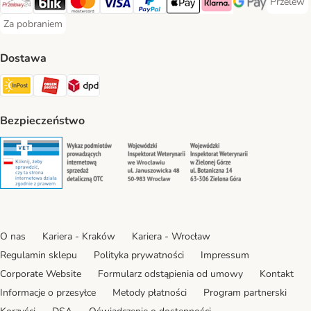
Przelew
Przelew 
Przelewy24 Payment Method
Blik Payment Method
MasterCard Payment Method
Visa Payment Method
PayPal Payment Method
Apple Pay Payment Method
Klarna Payment Method
Google Pay Paym
Za pobraniem
Za pobraniem Payment Method
Dostawa
Paczkomat® Shipping Method
ORLEN Paczka Shipping Method
DPD Shipping Method
Bezpieczeństwo
Security
Security
Security
Security
O nas
Kariera - Kraków
Kariera - Wrocław
Regulamin sklepu
Polityka prywatności
Impressum
Corporate Website
Formularz odstąpienia od umowy
Kontakt
Informacje o przesyłce
Metody płatności
Program partnerski