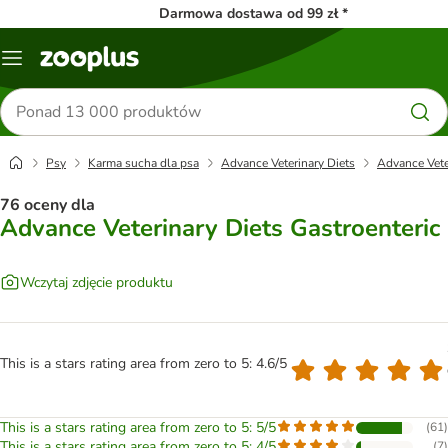
Darmowa dostawa od 99 zł *
Menu
Szukaj
produktów
Psy
Karma sucha dla psa
Advance Veterinary Diets
Advance Vete
76 oceny dla
Advance Veterinary Diets Gastroenteric
Wczytaj zdjęcie produktu
This is a stars rating area from zero to 5: 4.6/5
This is a stars rating area from zero to 5: 5/5
(
61
)
This is a stars rating area from zero to 5: 4/5
(
7
)