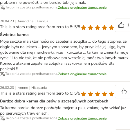
problem nie powrócił, a on bardzo lubi jej smak.
Ta opinia została przetłumaczona.
Zobacz oryginalne tłumaczenie
|
|
28.04.23
Amandine
Francja
1
This is a stars rating area from zero to 5: 5/5
Świetna karma
Moja suczka ma skłonności do zapalenia żołądka … do tego stopnia, że
ciągle była na lekach … jedynym sposobem, by przynieść jej ulgę, było
gotowanie dla niej marchewki, ryżu i kurczaka … ta karma zmieniła moje
życie ! I to nie tak, że nie próbowałam wcześniej mnóstwa innych marek.
Koniec z atakami zapalenia żołądka i szykowaniem posiłków dla
panienki !!
Ta opinia została przetłumaczona.
Zobacz oryginalne tłumaczenie
|
|
26.02.23
Ivonne
Hiszpania
This is a stars rating area from zero to 5: 5/5
Bardzo dobra karma dla psów o szczególnych potrzebach
Ta karma bardzo dobrze posłużyła mojemu psu, zmianę było widać już
po pierwszych trawieniach.
Ta opinia została przetłumaczona.
Zobacz oryginalne tłumaczenie