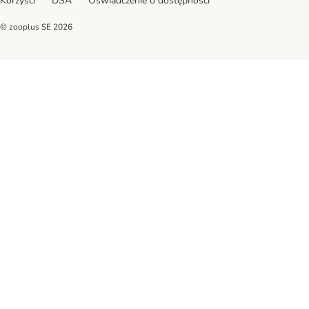
Korzyści
DSA
Oświadczenie o dostępności
© zooplus SE
2026