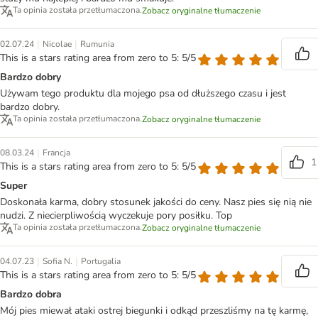
Ta opinia została przetłumaczona.
Zobacz oryginalne tłumaczenie
|
|
02.07.24
Nicolae
Rumunia
This is a stars rating area from zero to 5: 5/5
Bardzo dobry
Używam tego produktu dla mojego psa od dłuższego czasu i jest
bardzo dobry.
Ta opinia została przetłumaczona.
Zobacz oryginalne tłumaczenie
|
08.03.24
Francja
1
This is a stars rating area from zero to 5: 5/5
Super
Doskonała karma, dobry stosunek jakości do ceny. Nasz pies się nią nie
nudzi. Z niecierpliwością wyczekuje pory posiłku. Top
Ta opinia została przetłumaczona.
Zobacz oryginalne tłumaczenie
|
|
04.07.23
Sofia N.
Portugalia
This is a stars rating area from zero to 5: 5/5
Bardzo dobra
Mój pies miewał ataki ostrej biegunki i odkąd przeszliśmy na tę karmę,