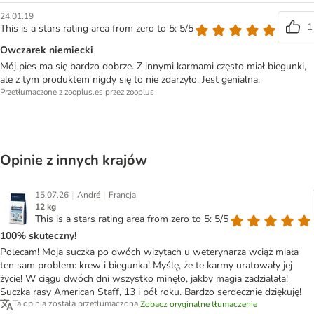
24.01.19
1
This is a stars rating area from zero to 5: 5/5
Owczarek niemiecki
Mój pies ma się bardzo dobrze. Z innymi karmami często miał biegunki,
ale z tym produktem nigdy się to nie zdarzyło. Jest genialna.
Przetłumaczone z zooplus.es przez zooplus
Opinie z innych krajów
|
|
15.07.26
André
Francja
12 kg
This is a stars rating area from zero to 5: 5/5
100% skuteczny!
Polecam! Moja suczka po dwóch wizytach u weterynarza wciąż miała
ten sam problem: krew i biegunka! Myślę, że te karmy uratowały jej
życie! W ciągu dwóch dni wszystko minęło, jakby magia zadziałała!
Suczka rasy American Staff, 13 i pół roku. Bardzo serdecznie dziękuję!
Ta opinia została przetłumaczona.
Zobacz oryginalne tłumaczenie