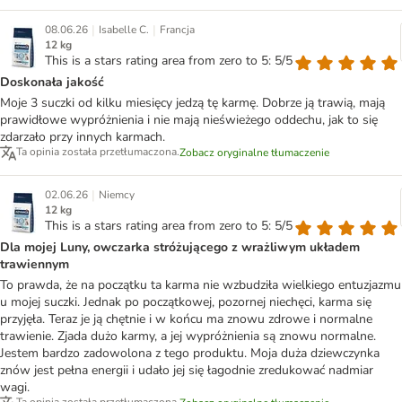
|
|
08.06.26
Isabelle C.
Francja
12 kg
This is a stars rating area from zero to 5: 5/5
Doskonała jakość
Moje 3 suczki od kilku miesięcy jedzą tę karmę. Dobrze ją trawią, mają
prawidłowe wypróżnienia i nie mają nieświeżego oddechu, jak to się
zdarzało przy innych karmach.
Ta opinia została przetłumaczona.
Zobacz oryginalne tłumaczenie
|
02.06.26
Niemcy
12 kg
This is a stars rating area from zero to 5: 5/5
Dla mojej Luny, owczarka stróżującego z wrażliwym układem
trawiennym
To prawda, że na początku ta karma nie wzbudziła wielkiego entuzjazmu
u mojej suczki. Jednak po początkowej, pozornej niechęci, karma się
przyjęła. Teraz je ją chętnie i w końcu ma znowu zdrowe i normalne
trawienie. Zjada dużo karmy, a jej wypróżnienia są znowu normalne.
Jestem bardzo zadowolona z tego produktu. Moja duża dziewczynka
znów jest pełna energii i udało jej się łagodnie zredukować nadmiar
wagi.