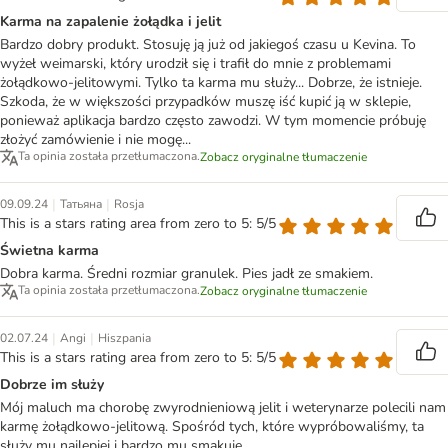
Karma na zapalenie żołądka i jelit
Bardzo dobry produkt. Stosuję ją już od jakiegoś czasu u Kevina. To
wyżeł weimarski, który urodził się i trafił do mnie z problemami
żołądkowo-jelitowymi. Tylko ta karma mu służy... Dobrze, że istnieje.
Szkoda, że w większości przypadków muszę iść kupić ją w sklepie,
ponieważ aplikacja bardzo często zawodzi. W tym momencie próbuję
złożyć zamówienie i nie mogę...
Ta opinia została przetłumaczona.
Zobacz oryginalne tłumaczenie
|
|
09.09.24
Татьяна
Rosja
This is a stars rating area from zero to 5: 5/5
Świetna karma
Dobra karma. Średni rozmiar granulek. Pies jadł ze smakiem.
Ta opinia została przetłumaczona.
Zobacz oryginalne tłumaczenie
|
|
02.07.24
Angi
Hiszpania
This is a stars rating area from zero to 5: 5/5
Dobrze im służy
Mój maluch ma chorobę zwyrodnieniową jelit i weterynarze polecili nam
karmę żołądkowo-jelitową. Spośród tych, które wypróbowaliśmy, ta
służy mu najlepiej i bardzo mu smakuje.