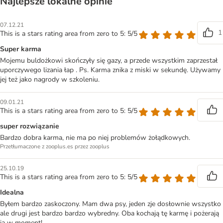
Najlepsze lokalne opinie
07.12.21
1
This is a stars rating area from zero to 5: 5/5
Super karma
Mojemu buldożkowi skończyły się gazy, a przede wszystkim zaprzestał
uporczywego lizania łap . Ps. Karma znika z miski w sekundę. Używamy
jej też jako nagrody w szkoleniu.
09.01.21
This is a stars rating area from zero to 5: 5/5
super rozwiązanie
Bardzo dobra karma, nie ma po niej problemów żołądkowych.
Przetłumaczone z zooplus.es przez zooplus
25.10.19
This is a stars rating area from zero to 5: 5/5
Idealna
Byłem bardzo zaskoczony. Mam dwa psy, jeden zje dosłownie wszystko
ale drugi jest bardzo bardzo wybredny. Oba kochają tę karmę i pożerają
ją w moment!