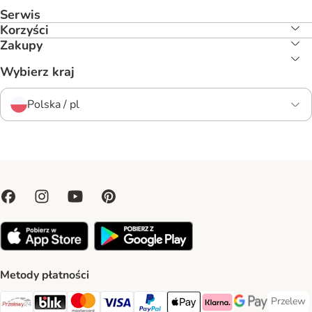
Serwis
Korzyści
Zakupy
Wybierz kraj
Polska / pl
Metody płatności
Przelew
Przelew 
Przelewy24 Payment Method
Blik Payment Method
MasterCard Payment Method
Visa Payment Method
PayPal Payment Method
Apple Pay Payment Method
Klarna Payment Method
Google Pay Paym