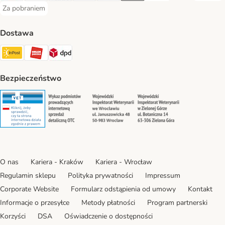
Za pobraniem
Za pobraniem Payment Method
Dostawa
Paczkomat® Shipping Method
ORLEN Paczka Shipping Method
DPD Shipping Method
Bezpieczeństwo
Security
Security
Security
Security
O nas
Kariera - Kraków
Kariera - Wrocław
Regulamin sklepu
Polityka prywatności
Impressum
Corporate Website
Formularz odstąpienia od umowy
Kontakt
Informacje o przesyłce
Metody płatności
Program partnerski
Korzyści
DSA
Oświadczenie o dostępności