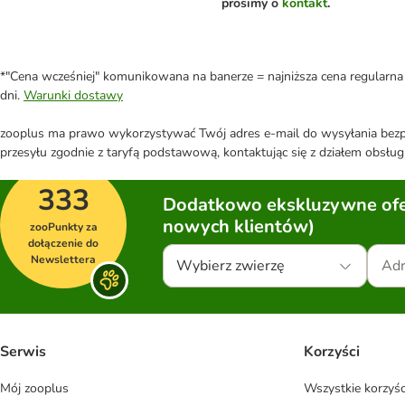
prosimy o
kontakt
.
*"Cena wcześniej" komunikowana na banerze = najniższa cena regularna 
dni.
Warunki dostawy
zooplus ma prawo wykorzystywać Twój adres e-mail do wysyłania bezpo
przesyłu zgodnie z taryfą podstawową, kontaktując się z działem obsługi
333
Dodatkowo ekskluzywne ofer
nowych klientów)
zooPunkty za
dołączenie do
Newslettera
Wybierz zwierzę
Serwis
Korzyści
Mój zooplus
Wszystkie korzyśc