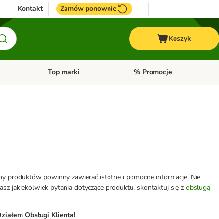
Kontakt
Zamów ponownie
Koszyk
Top marki
% Promocje
yka
u kategorii: Ptaki
Otwórz menu kategorii: Konie
Otwórz menu kategorii: Top m
eny produktów powinny zawierać istotne i pomocne informacje. Nie
z jakiekolwiek pytania dotyczące produktu, skontaktuj się z
obsługą
ziałem Obsługi Klienta!