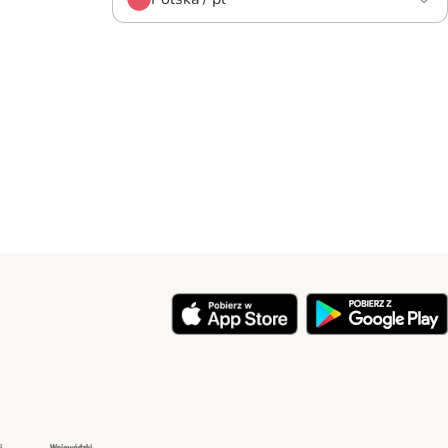
y
Security
Security