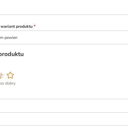
 wariant produktu
*
tem pewien
 produktu
zo dobry