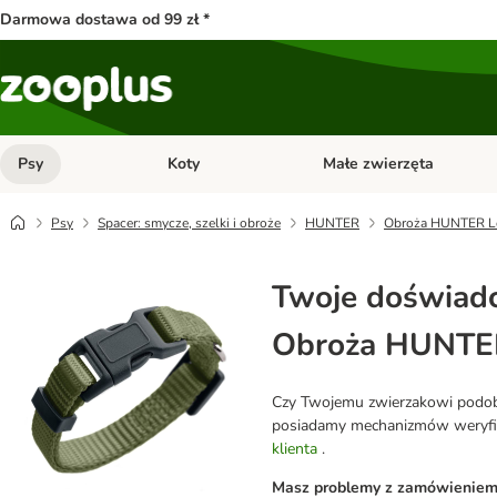
Darmowa dostawa od 99 zł *
Psy
Koty
Małe zwierzęta
Otwórz menu kategorii: Psy
Otwórz menu kategorii: Kot
Psy
Spacer: smycze, szelki i obroże
HUNTER
Obroża HUNTER L
Twoje doświadc
Obroża HUNTER
Czy Twojemu zwierzakowi podobał
posiadamy mechanizmów weryfikuj
klienta
.
Masz problemy z zamówieniem l