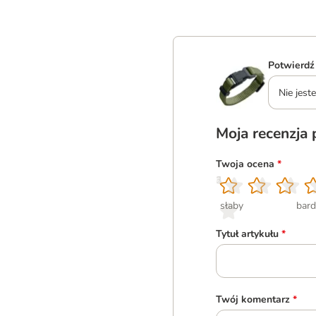
Potwierdź
Nie jes
Moja recenzja
Twoja ocena
*
1
2
3
4
5
słaby
bard
Tytuł artykułu
*
Twój komentarz
*