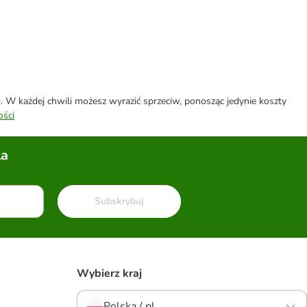
W każdej chwili możesz wyrazić sprzeciw, ponosząc jedynie koszty
ości
la
Subskrybuj
Wybierz kraj
Polska / pl