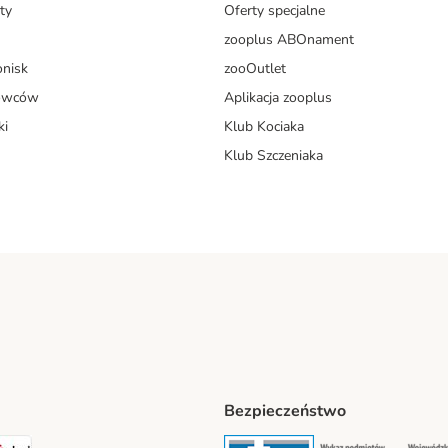
ty
Oferty specjalne
zooplus ABOnament
onisk
zooOutlet
dowców
Aplikacja zooplus
ki
Klub Kociaka
Klub Szczeniaka
Bezpieczeństwo
t® Shipping Method
LEN Paczka Shipping Method
DPD Shipping Method
Security
Securit