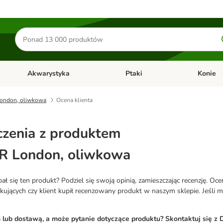
Szukaj
produktów
Akwarystyka
Ptaki
Konie
y
Otwórz menu kategorii: Małe zwierzęta
Otwórz menu kategorii: Akwaryst
Otwórz men
ondon, oliwkowa
Ocena klienta
zenia z produktem
 London, oliwkowa
 się ten produkt? Podziel się swoją opinią, zamieszczając recenzję. Oc
ących czy klient kupił recenzowany produkt w naszym sklepie. Jeśli mas
ub dostawą, a może pytanie dotyczące produktu? Skontaktuj się z D