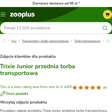
Darmowa dostawa od 99 zł *
Menu
Szukaj
produktów
Psy
Transportery i klatki samochodowe
Torby transportowe
Trix
Zdjęcia klientów dla produktu
Trixie Junior przednia torba
transportowa
This is a stars rating area from zero to 5: 4.8/5
(
8
)
Oceń produkt
Wczytaj zdjęcie produktu
Posiadasz zdjęcie produktu Trixie Junior przednia torba transportowa,