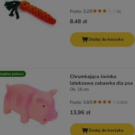
Pusto: 3.2/5
(
6
)
8,48 zł
Dodaj do koszyka
ooplus poleca
Chrumkająca świnka
lateksowa zabawka dla psa
Ok. 15 cm
Pusto: 3.6/5
(
1293
)
13,96 zł
Dodaj do koszyka