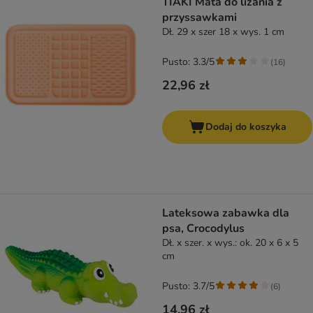
TIAKI Mata do lizania z
przyssawkami
Dł. 29 x szer 18 x wys. 1 cm
Pusto: 3.3/5
(
16
)
22,96 zł
Dodaj do koszyka
Lateksowa zabawka dla
psa, Crocodylus
Dł. x szer. x wys.: ok. 20 x 6 x 5
cm
Pusto: 3.7/5
(
6
)
14,96 zł