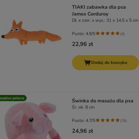
TIAKI zabawka dla psa
James Corduroy
Dł. x szer. x wys.: 31 x 14,5 x 5 cm
Pusto: 4.8/5
(
4
)
22,96 zł
Dodaj do koszyka
ooplus poleca
Świnka do masażu dla psa
Śr. ok. 8 cm
Pusto: 4.7/5
(
76
)
24,96 zł