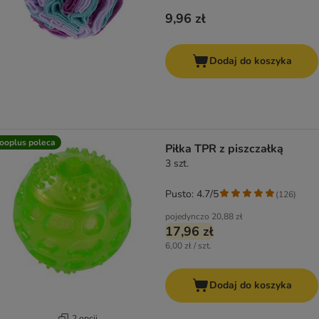
9,96 zł
Dodaj do koszyka
ooplus poleca
Piłka TPR z piszczałką
3 szt.
Pusto: 4.7/5
(
126
)
pojedynczo
20,88 zł
17,96 zł
6,00 zł / szt.
Dodaj do koszyka
2 opcji