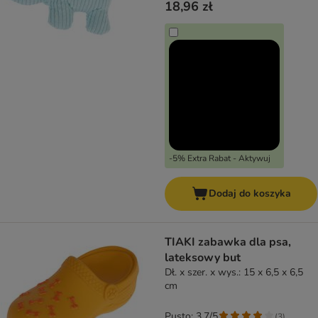
18,96 zł
-5% Extra Rabat - Aktywuj
Dodaj do koszyka
TIAKI zabawka dla psa,
lateksowy but
Dł. x szer. x wys.: 15 x 6,5 x 6,5
cm
Pusto: 3.7/5
(
3
)