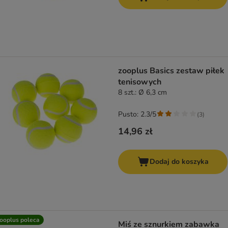
zooplus Basics zestaw piłek
tenisowych
8 szt.: Ø 6,3 cm
Pusto: 2.3/5
(
3
)
14,96 zł
Dodaj do koszyka
ooplus poleca
Miś ze sznurkiem zabawka