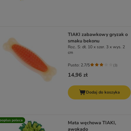
TIAKI zabawkowy gryzak o
smaku bekonu
Roz.. S: dł. 10 x szer. 3 x wys. 2
cm
Pusto: 2.7/5
(
3
)
14,96 zł
Dodaj do koszyka
ooplus poleca
Mata węchowa TIAKI,
awokado