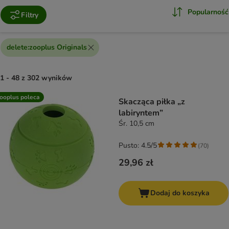
Popularność
Filtry
delete
:
zooplus Originals
1 - 48 z 302 wyników
product items have been changed
ooplus poleca
Skacząca piłka „z
labiryntem”
Śr. 10,5 cm
Pusto: 4.5/5
(
70
)
29,96 zł
Dodaj do koszyka