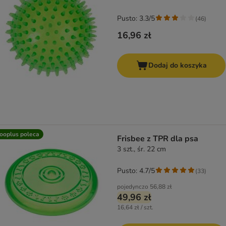
Pusto: 3.3/5
(
46
)
16,96 zł
Dodaj do koszyka
ooplus poleca
Frisbee z TPR dla psa
3 szt., śr. 22 cm
Pusto: 4.7/5
(
33
)
pojedynczo
56,88 zł
49,96 zł
16,64 zł / szt.