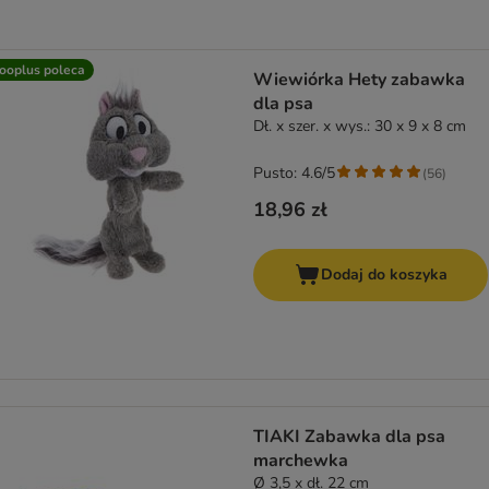
ooplus poleca
Wiewiórka Hety zabawka
dla psa
Dł. x szer. x wys.: 30 x 9 x 8 cm
Pusto: 4.6/5
(
56
)
18,96 zł
Dodaj do koszyka
TIAKI Zabawka dla psa
marchewka
Ø 3,5 x dł. 22 cm