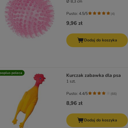
Ø 8,3 cm
Pusto: 4.5/5
(
4
)
9,96 zł
Dodaj do koszyka
ooplus poleca
Kurczak zabawka dla psa
1 szt.
Pusto: 4.4/5
(
66
)
8,96 zł
Dodaj do koszyka