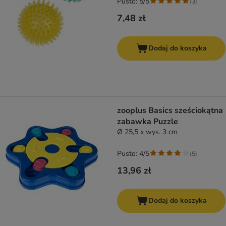
Pusto: 5/5
(
3
)
7,48 zł
Dodaj do koszyka
zooplus Basics sześciokątna
zabawka Puzzle
Ø 25,5 x wys. 3 cm
Pusto: 4/5
(
5
)
13,96 zł
Dodaj do koszyka