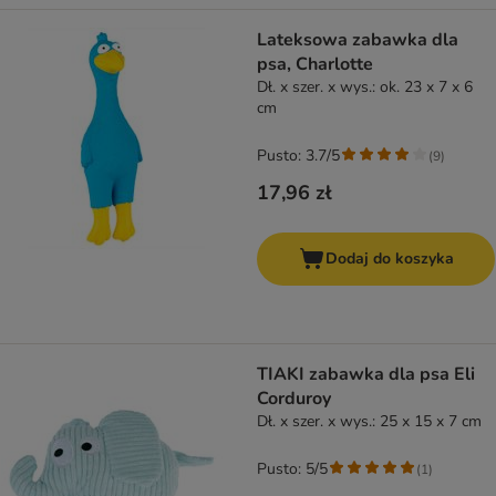
Lateksowa zabawka dla
psa, Charlotte
Dł. x szer. x wys.: ok. 23 x 7 x 6
cm
Pusto: 3.7/5
(
9
)
17,96 zł
Dodaj do koszyka
TIAKI zabawka dla psa Eli
Corduroy
Dł. x szer. x wys.: 25 x 15 x 7 cm
Pusto: 5/5
(
1
)