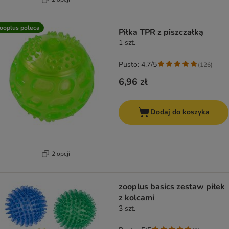
ooplus poleca
Piłka TPR z piszczałką
1 szt.
Pusto: 4.7/5
(
126
)
6,96 zł
Dodaj do koszyka
2 opcji
zooplus basics zestaw piłek
z kolcami
3 szt.