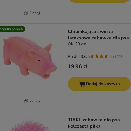
2 opcji
ooplus poleca
Chrumkająca świnka
lateksowa zabawka dla psa
Ok. 23 cm
Pusto: 3.6/5
(
1293
)
19,96 zł
Dodaj do koszyka
2 opcji
TIAKI, zabawka dla psa
kolczasta piłka