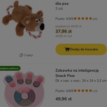
dla psa
2 szt.
Pusto: 4.5/5
(
60
)
pojedynczo
43,92 zł
37,96 zł
19,00 zł / szt.
Dodaj do koszyka
2 opcji
ooplus poleca
Zabawka na inteligencję
Snack Paw
Dł. x szer. x wys.: 24 x 24 x 3,2 cm
Pusto: 4.6/5
(
10
)
49,96 zł