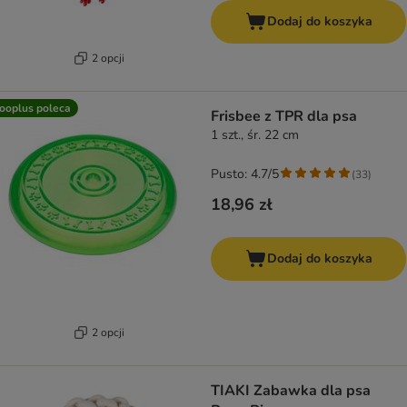
Dodaj do koszyka
2 opcji
ooplus poleca
Frisbee z TPR dla psa
1 szt., śr. 22 cm
Pusto: 4.7/5
(
33
)
18,96 zł
Dodaj do koszyka
2 opcji
TIAKI Zabawka dla psa