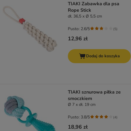
TIAKI Zabawka dla psa
Rope Stick
dł. 36,5 x Ø 5,5 cm
Pusto: 2.6/5
(
5
)
12,96 zł
Dodaj do koszyka
TIAKI sznurowa piłka ze
smoczkiem
Ø 7 x dł. 19 cm
Pusto: 3.8/5
(
4
)
18,96 zł