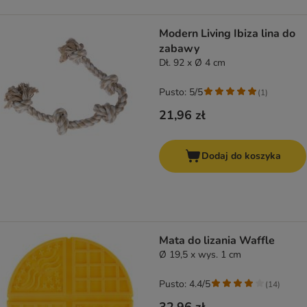
Modern Living Ibiza lina do
zabawy
Dł. 92 x Ø 4 cm
Pusto: 5/5
(
1
)
21,96 zł
Dodaj do koszyka
Mata do lizania Waffle
Ø 19,5 x wys. 1 cm
Pusto: 4.4/5
(
14
)