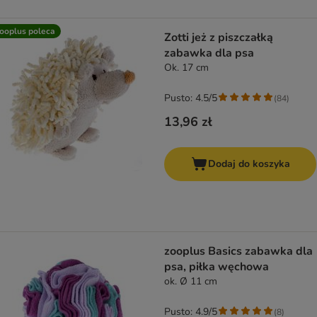
ooplus poleca
Zotti jeż z piszczałką
zabawka dla psa
Ok. 17 cm
Pusto: 4.5/5
(
84
)
13,96 zł
Dodaj do koszyka
zooplus Basics zabawka dla
psa, piłka węchowa
ok. Ø 11 cm
Pusto: 4.9/5
(
8
)