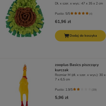
Dł. x szer. x wys.: 47 x 35 x 2 cm
Pusto: 5/5
(
4
)
61,96 zł
Dodaj do koszyka
zooplus Basics piszczący
kurczak
Rozmiar M (dł. x szer. x wys.): 30 x
7 x 6,5 cm
Pusto: 1.9/5
(
39
)
5,96 zł