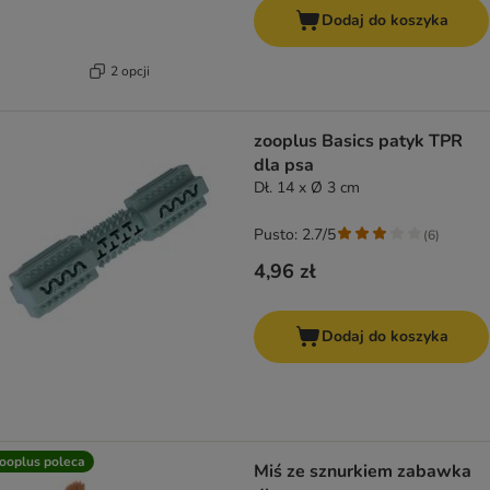
Dodaj do koszyka
2 opcji
zooplus Basics patyk TPR
dla psa
Dł. 14 x Ø 3 cm
Pusto: 2.7/5
(
6
)
4,96 zł
Dodaj do koszyka
ooplus poleca
Miś ze sznurkiem zabawka