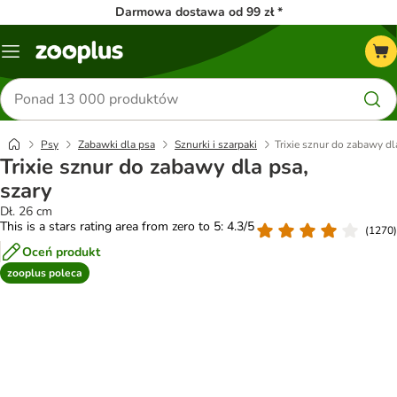
Darmowa dostawa od 99 zł *
Menu
Szukaj
produktów
Psy
Zabawki dla psa
Sznurki i szarpaki
Trixie sznur do zabawy dl
Trixie sznur do zabawy dla psa,
szary
Dł. 26 cm
This is a stars rating area from zero to 5: 4.3/5
(
1270
)
Oceń produkt
zooplus poleca