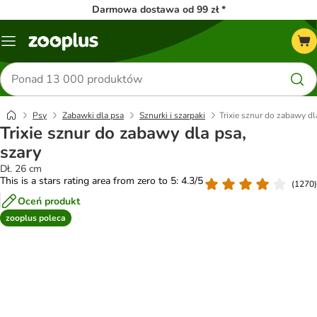
Darmowa dostawa od 99 zł *
Menu
Szukaj
produktów
Psy
Zabawki dla psa
Sznurki i szarpaki
Trixie sznur do zabawy dl
Trixie sznur do zabawy dla psa,
szary
Dł. 26 cm
This is a stars rating area from zero to 5: 4.3/5
(
1270
)
Oceń produkt
zooplus poleca