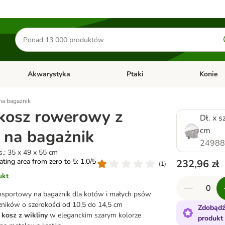
Szukaj
produktów
Akwarystyka
Ptaki
Konie
y
Otwórz menu kategorii: Małe zwierzęta
Otwórz menu kategorii: Akwaryst
Otwórz men
 na bagażnik
 kosz rowerowy z
Dł. x s
cm
 na bagażnik
24988
ys.: 35 x 49 x 55 cm
rating area from zero to 5: 1.0/5
232,96 zł
(
1
)
ukt
nsportowy na bagażnik dla kotów i małych psów
ników o szerokości od 10,5 do 14,5 cm
Zdobądź
 kosz z wikliny
w eleganckim szarym kolorze
produkt