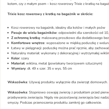
kotem, czy z małym psem – kosz rowerowy Trixie z kratką na bagaż
Trixie kosz rowerowy z kratką na bagażnik w skrócie:
Kosz rowerowy na bagażnik, idealny dla kotów i małych psów
Pasuje do wielu bagażników
: odpowiedni dla szerokości od 10
Z ochronną kratką
: malowaną proszkowo dla dodatkowego bez
Komfortowe wnętrze
: wyposażone w miękką poduszkę z welur
Łatwy w pielęgnacji: poduszkę można prać ręcznie, aby zachowa
Naturalny materiał: wykonany z dekoracyjnej i wytrzymałej wikli
Kolor
: szary
Materiał
: wiklina, metal (powlekany tworzywem sztucznym)
Wymiary
: dł. 49 x szer. 35 x wys. 55 cm
Wskazówka
: Używaj produktu wyłącznie dla zwierząt domowych.
Wskazówka
: Stopniowo oswajaj zwierzę z produktem przed pierw
przebywania zwierzęcia. Nigdy nie pozostawiaj zwierzęcia bez nadzo
smyczy. Podczas przenoszenia produktu zamknij go całkowicie.