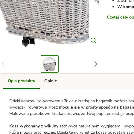
Z ochron
W kompl
Czytaj cały o
Opis produktu
Opinie
Dzięki koszowi rowerowemu Trixie z kratką na bagażnik możesz b
wycieczki rowerowe. Kosz
mocuje się w prosty sposób na bagażn
Malowana proszkowo kratka sprawia, że Twój pupil pozostaje bezp
Kosz wykonany z wikliny
zachwyca naturalnym wyglądem i wypo
którą można prać ręcznie. Dzięki temu wnętrze kosza pozostaje zaws