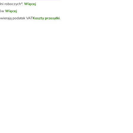
ni roboczych*.
Więcej
tów
Więcej
awierają podatek VAT
Koszty przesyłki
.