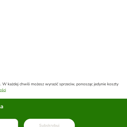
W każdej chwili możesz wyrazić sprzeciw, ponosząc jedynie koszty
ości
la
Subskrybuj