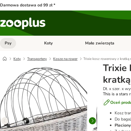
Darmowa dostawa od 99 zł *
Psy
Koty
Małe zwierzęta
Otwórz menu kategorii: Psy
Otwórz menu kategorii: Kot
Koty
Transportery
Kosze na rower
Trixie kosz rowerowy z kratką
Trixie
kratką
Dł. x szer. x w
This is a stars 
Oceń prod
Kosz tra
Do bagaż
Pleciony