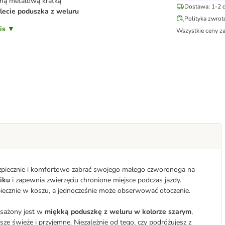
ną metalową kratką
Dostawa: 1-2 d
ecie poduszka z weluru
Polityka zwro
pis ▼
Wszystkie ceny z
ezpiecznie i komfortowo zabrać swojego małego czworonoga na
iku
i zapewnia zwierzęciu chronione miejsce podczas jazdy.
iecznie w koszu, a jednocześnie może obserwować otoczenie.
sażony jest w
miękką poduszkę z weluru w kolorze szarym
,
ze świeże i przyjemne. Niezależnie od tego, czy podróżujesz z