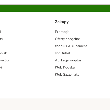
Zakupy
i
Promocje
ty
Oferty specjalne
zooplus ABOnament
onisk
zooOutlet
dowców
Aplikacja zooplus
ki
Klub Kociaka
Klub Szczeniaka