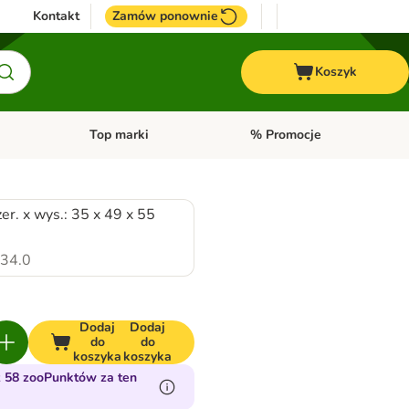
Kontakt
Zamów ponownie
Koszyk
Top marki
% Promocje
yka
u kategorii: Ptaki
Otwórz menu kategorii: Konie
Otwórz menu kategorii: Top m
zer. x wys.: 35 x 49 x 55
34.0
Dodaj
Dodaj
do
do
koszyka
koszyka
 58 zooPunktów za ten