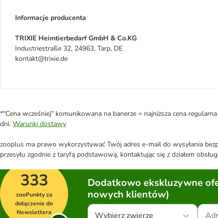
Informacje producenta
TRIXIE Heimtierbedarf GmbH & Co.KG
Industriestraße 32, 24963, Tarp, DE
kontakt@trixie.de
*"Cena wcześniej" komunikowana na banerze = najniższa cena regularna 
dni.
Warunki dostawy
zooplus ma prawo wykorzystywać Twój adres e-mail do wysyłania bezpo
przesyłu zgodnie z taryfą podstawową, kontaktując się z działem obsługi
333
Dodatkowo ekskluzywne ofer
nowych klientów)
zooPunkty za
dołączenie do
Newslettera
Wybierz zwierzę