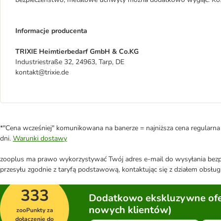
Informacje producenta
TRIXIE Heimtierbedarf GmbH & Co.KG
Industriestraße 32, 24963, Tarp, DE
kontakt@trixie.de
*"Cena wcześniej" komunikowana na banerze = najniższa cena regularna 
dni.
Warunki dostawy
zooplus ma prawo wykorzystywać Twój adres e-mail do wysyłania bezpo
przesyłu zgodnie z taryfą podstawową, kontaktując się z działem obsługi
333
Dodatkowo ekskluzywne ofer
nowych klientów)
zooPunkty za
dołączenie do