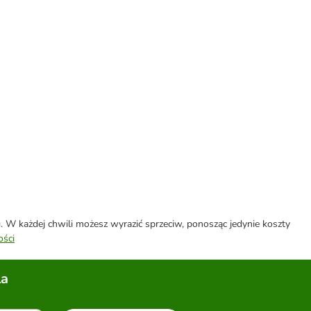
W każdej chwili możesz wyrazić sprzeciw, ponosząc jedynie koszty
ości
la