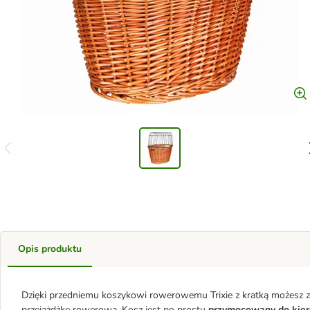
Opis produktu
Dzięki przedniemu koszykowi rowerowemu Trixie z kratką możesz z
przejażdżkę rowerową. Kosz jest po prostu
przymocowany do kier