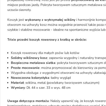
miejsce podczas jazdy. Pokryta tworzywem sztucznym metalowa s
uczucia ciasnoty.
Koszyk jest
wykonany z wytrzymałej wikliny
i harmonijnie komp
otworom na uchwyty kosz można wygodnie przenosić także poza ro
szybkie i stabilne mocowanie - idealne na spontaniczne wyjścia lu
Trixie przedni koszyk rowerowy z kratką w skrócie:
Koszyk rowerowy dla małych psów lub kotów
Solidny wiklinowy kosz
: zapewnia wygodny i naturalny transpo
Bezpieczna metalowa siatka
: pokryta tworzywem sztucznym d
Proste mocowanie
: można przymocować do kierownicy za pom
Wygodna obsługa: z wygodnymi otworami na uchwyty ułatwiają
Nowoczesna kolorystyka
: ładny wygląd
Materiał
: wiklina, metal (powlekany tworzywem sztucznym)
Wymiary
: Dł. 44 x szer. 33 x wys. 48 cm
Uwaga dotycząca montażu
: Należy upewnić się, że koszyk rowe
bezpieczeństwo, metalowe uchwyty można dodatkowo wygiąć. Kosz