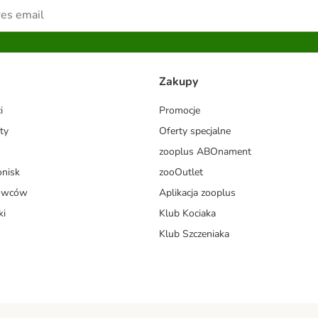
Zakupy
i
Promocje
ty
Oferty specjalne
zooplus ABOnament
onisk
zooOutlet
dowców
Aplikacja zooplus
ki
Klub Kociaka
Klub Szczeniaka