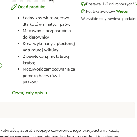
Dostawa: 1-2 dni roboczych*.
Oceń produkt
Polityka zwrotów
Więcej
Ładny koszyk rowerowy
Wszystkie ceny zawierają podate
dla kotów i małych psów
Mocowanie bezpośrednio
do kierownicy
Kosz wykonany z
plecionej
naturalnej wikliny
Z
powlekaną metalową
kratką
Możliwość zamocowania za
pomocą haczyków i
pasków
Czytaj cały opis ▼
 łatwością zabrać swojego czworonożnego przyjaciela na każdą
ownicy roweru
i zapewnia psu lub kotu wygodne i bezpieczne