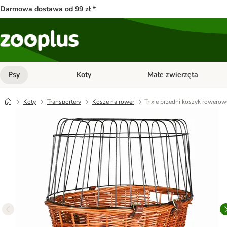
Darmowa dostawa od 99 zł *
Psy
Koty
Małe zwierzęta
Otwórz menu kategorii: Psy
Otwórz menu kategorii: Kot
Koty
Transportery
Kosze na rower
Trixie przedni koszyk rowerow