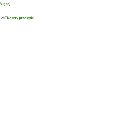
Więcej
k VAT
Koszty przesyłki
.