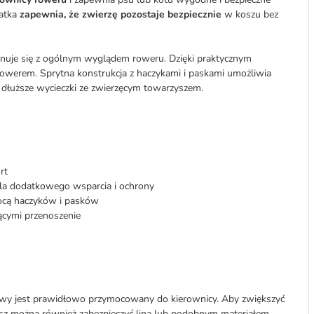
iatka
zapewnia, że zwierzę pozostaje bezpiecznie
w koszu bez
onuje się z ogólnym wyglądem roweru. Dzięki praktycznym
werem. Sprytna konstrukcja z haczykami i paskami umożliwia
b dłuższe wycieczki ze zwierzęcym towarzyszem.
rt
la dodatkowego wsparcia i ochrony
ocą haczyków i pasków
cymi przenoszenie
rowy jest prawidłowo przymocowany do kierownicy. Aby zwiększyć
 można również zabezpieczyć liną lub podobnym materiałem.