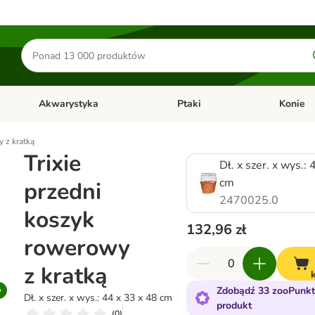
Szukaj
produktów
Akwarystyka
Ptaki
Konie
y
Otwórz menu kategorii: Małe zwierzęta
Otwórz menu kategorii: Akwaryst
Otwórz men
y z kratką
Trixie
Dł. x szer. x wys.:
cm
przedni
2470025.0
koszyk
132,96 zł
rowerowy
z kratką
Zdobądź 33 zooPunkt
Dł. x szer. x wys.: 44 x 33 x 48 cm
produkt
(
0
)