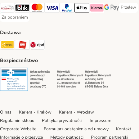
Przelew
Przelew 
Przelewy24 Payment Method
Blik Payment Method
MasterCard Payment Method
Visa Payment Method
PayPal Payment Method
Apple Pay Payment Method
Klarna Payment Method
Google Pay Paym
Za pobraniem
Za pobraniem Payment Method
Dostawa
Paczkomat® Shipping Method
ORLEN Paczka Shipping Method
DPD Shipping Method
Bezpieczeństwo
Security
Security
Security
Security
O nas
Kariera - Kraków
Kariera - Wrocław
Regulamin sklepu
Polityka prywatności
Impressum
Corporate Website
Formularz odstąpienia od umowy
Kontakt
Informacje o przesyłce
Metody płatności
Program partnerski