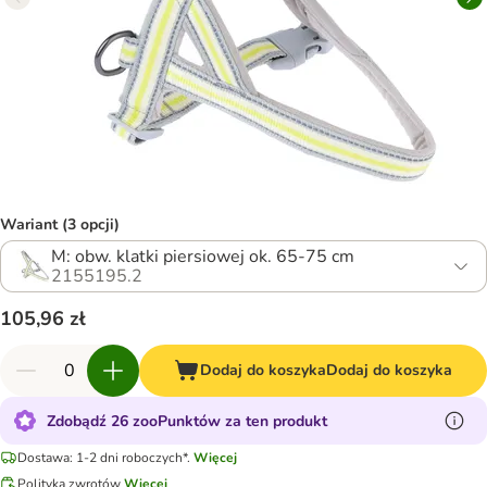
Wariant (3 opcji)
M: obw. klatki piersiowej ok. 65-75 cm
2155195.2
105,96 zł
Dodaj do koszyka
Dodaj do koszyka
Zdobądź 26 zooPunktów za ten produkt
Dostawa: 1-2 dni roboczych*.
Więcej
Polityka zwrotów
Więcej