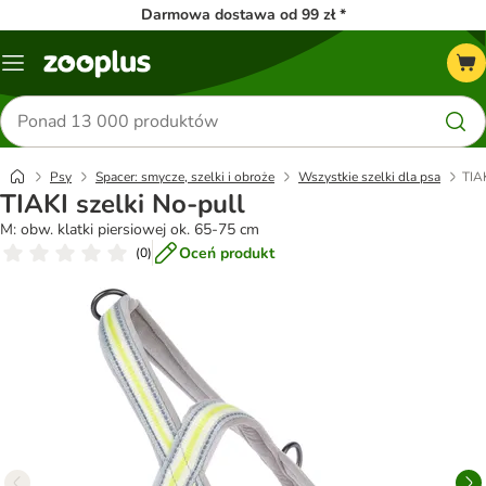
Darmowa dostawa od 99 zł *
Menu
Szukaj
produktów
Psy
Spacer: smycze, szelki i obroże
Wszystkie szelki dla psa
TIAK
TIAKI szelki No-pull
M: obw. klatki piersiowej ok. 65-75 cm
Oceń produkt
(
0
)