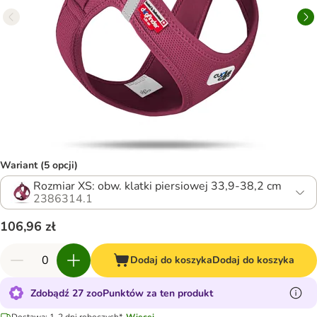
Wariant (5 opcji)
Rozmiar XS: obw. klatki piersiowej 33,9-38,2 cm
2386314.1
106,96 zł
Dodaj do koszyka
Dodaj do koszyka
Zdobądź 27 zooPunktów za ten produkt
Dostawa: 1-2 dni roboczych*.
Więcej