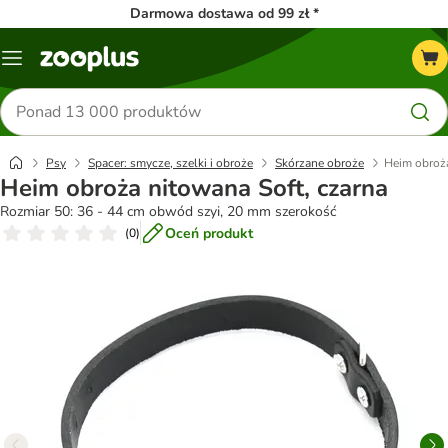
Darmowa dostawa od 99 zł *
Menu
Szukaj
produktów
Psy
Spacer: smycze, szelki i obroże
Skórzane obroże
Heim obroża
Heim obroża nitowana Soft, czarna
Rozmiar 50: 36 - 44 cm obwód szyi, 20 mm szerokość
Oceń produkt
(
0
)