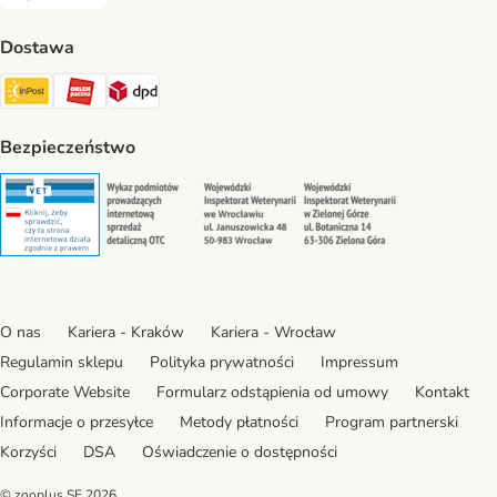
Za pobraniem Payment Method
Dostawa
Paczkomat® Shipping Method
ORLEN Paczka Shipping Method
DPD Shipping Method
Bezpieczeństwo
Security
Security
Security
Security
O nas
Kariera - Kraków
Kariera - Wrocław
Regulamin sklepu
Polityka prywatności
Impressum
Corporate Website
Formularz odstąpienia od umowy
Kontakt
Informacje o przesyłce
Metody płatności
Program partnerski
Korzyści
DSA
Oświadczenie o dostępności
© zooplus SE
2026