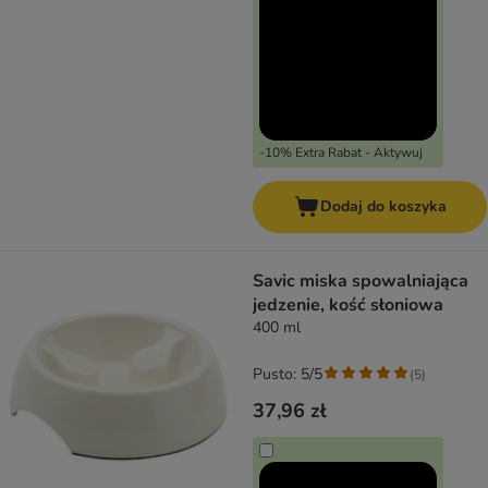
-10% Extra Rabat - Aktywuj
Dodaj do koszyka
Savic miska spowalniająca
jedzenie, kość słoniowa
400 ml
Pusto: 5/5
(
5
)
37,96 zł