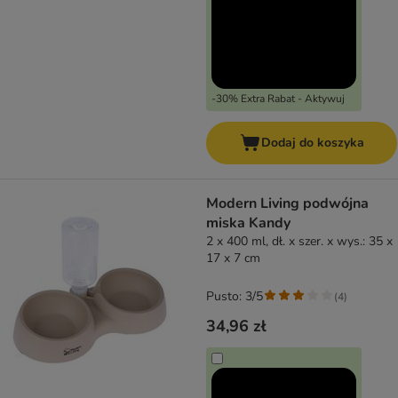
-30% Extra Rabat - Aktywuj
Dodaj do koszyka
Modern Living podwójna
miska Kandy
2 x 400 ml, dł. x szer. x wys.: 35 x
17 x 7 cm
Pusto: 3/5
(
4
)
34,96 zł