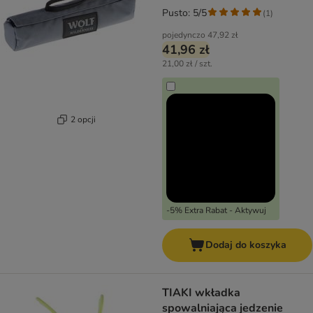
Pusto: 5/5
(
1
)
pojedynczo
47,92 zł
41,96 zł
21,00 zł / szt.
2 opcji
-5% Extra Rabat - Aktywuj
Dodaj do koszyka
TIAKI wkładka
spowalniająca jedzenie