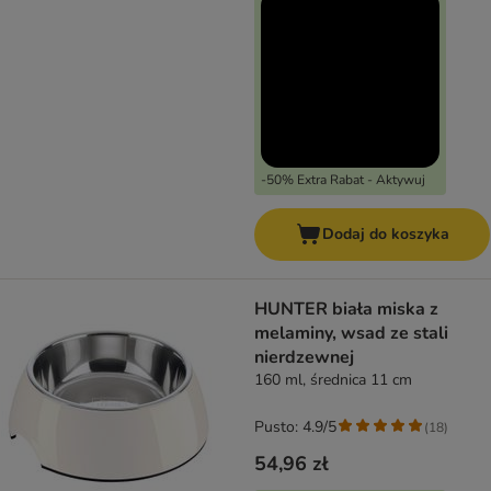
-50% Extra Rabat - Aktywuj
Dodaj do koszyka
HUNTER biała miska z
melaminy, wsad ze stali
nierdzewnej
160 ml, średnica 11 cm
Pusto: 4.9/5
(
18
)
54,96 zł