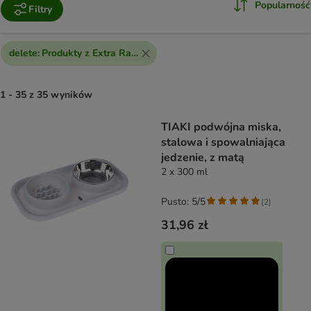
Popularność
Filtry
delete
:
Produkty z Extra Rabatem
1 - 35 z 35 wyników
product items have been changed
TIAKI podwójna miska,
stalowa i spowalniająca
jedzenie, z matą
2 x 300 ml
Pusto: 5/5
(
2
)
31,96 zł