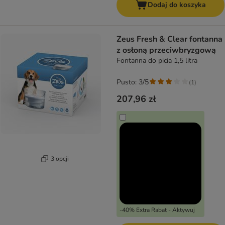
Dodaj do koszyka
Zeus Fresh & Clear fontanna
z osłoną przeciwbryzgową
Fontanna do picia 1,5 litra
Pusto: 3/5
(
1
)
207,96 zł
3 opcji
-40% Extra Rabat - Aktywuj