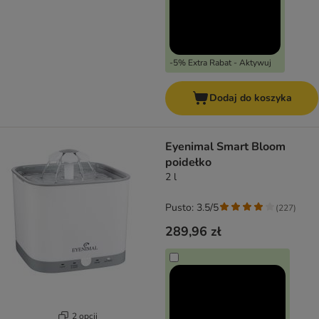
-5% Extra Rabat - Aktywuj
Dodaj do koszyka
Eyenimal Smart Bloom
poidełko
2 l
Pusto: 3.5/5
(
227
)
289,96 zł
2 opcji