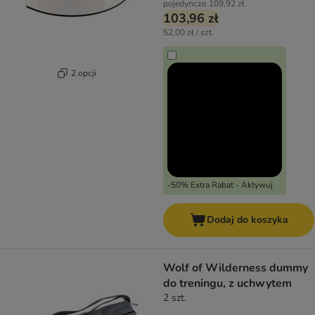
pojedynczo
109,92 zł
103,96 zł
52,00 zł / szt.
2 opcji
-50% Extra Rabat - Aktywuj
Dodaj do koszyka
Wolf of Wilderness dummy
do treningu, z uchwytem
2 szt.