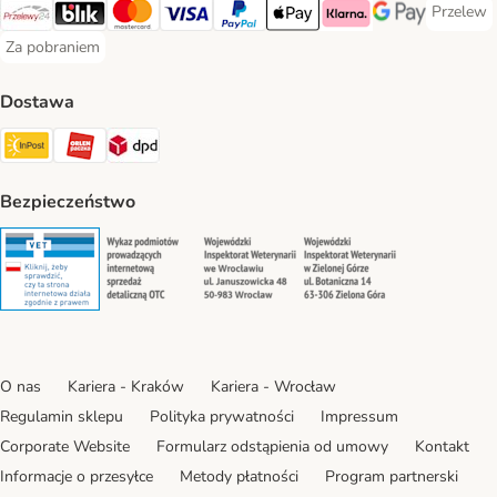
Przelew
Przelew 
Przelewy24 Payment Method
Blik Payment Method
MasterCard Payment Method
Visa Payment Method
PayPal Payment Method
Apple Pay Payment Method
Klarna Payment Method
Google Pay Paym
Za pobraniem
Za pobraniem Payment Method
Dostawa
Paczkomat® Shipping Method
ORLEN Paczka Shipping Method
DPD Shipping Method
Bezpieczeństwo
Security
Security
Security
Security
O nas
Kariera - Kraków
Kariera - Wrocław
Regulamin sklepu
Polityka prywatności
Impressum
Corporate Website
Formularz odstąpienia od umowy
Kontakt
Informacje o przesyłce
Metody płatności
Program partnerski