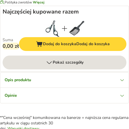
Polityka zwrotów
Więcej
Najczęściej kupowane razem
Suma
Dodaj do koszyka
Dodaj do koszyka
0,00 zł
Pokaż szczegóły
Opis produktu
Opinie
*"Cena wcześniej" komunikowana na banerze = najniższa cena regularna
artykułu w ciągu ostatnich 30
dni.
Warunki dostawy