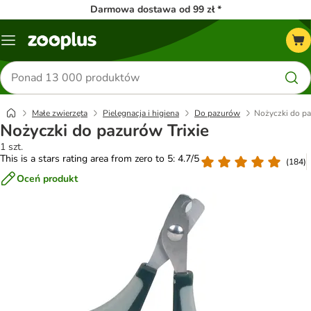
Darmowa dostawa od 99 zł *
Menu
Szukaj
produktów
Małe zwierzęta
Pielęgnacja i higiena
Do pazurów
Nożyczki do pa
Nożyczki do pazurów Trixie
1 szt.
This is a stars rating area from zero to 5: 4.7/5
(
184
)
Oceń produkt