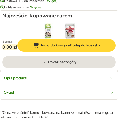
Dostawa: 1-2 dni roboczych*.
Więcej
Polityka zwrotów
Więcej
Najczęściej kupowane razem
Suma
Dodaj do koszyka
Dodaj do koszyka
0,00 zł
Pokaż szczegóły
Opis produktu
Skład
*"Cena wcześniej" komunikowana na banerze = najniższa cena regularna
artykułu w ciągu ostatnich 30