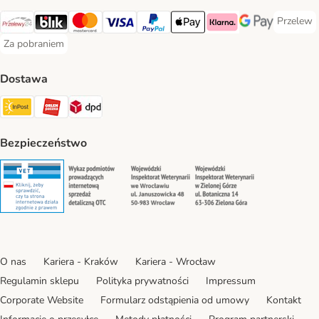
Przelew
Przelew 
Przelewy24 Payment Method
Blik Payment Method
MasterCard Payment Method
Visa Payment Method
PayPal Payment Method
Apple Pay Payment Method
Klarna Payment Method
Google Pay Paym
Za pobraniem
Za pobraniem Payment Method
Dostawa
Paczkomat® Shipping Method
ORLEN Paczka Shipping Method
DPD Shipping Method
Bezpieczeństwo
Security
Security
Security
Security
O nas
Kariera - Kraków
Kariera - Wrocław
Regulamin sklepu
Polityka prywatności
Impressum
Corporate Website
Formularz odstąpienia od umowy
Kontakt