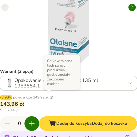
Całkowita cena
tych samych
produktów,
Wariant (2 opcji)
gdyby zostały
zakupione
Opakowanie ekonomiczne: 2 x 135 ml
osobno
1953554.1
-3.98%
pojedynczo
149,92 zł
143,96 zł
533,20 zł / l
Dodaj do koszyka
Dodaj do koszyka