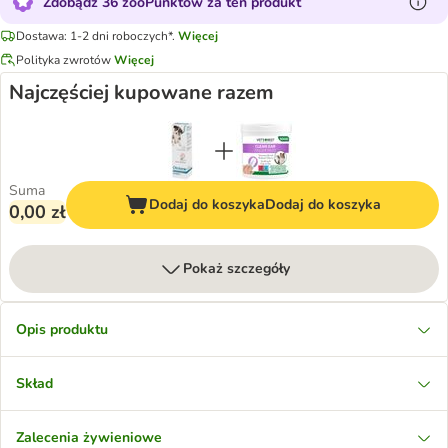
Zdobądź 36 zooPunktów za ten produkt
Dostawa: 1-2 dni roboczych*.
Więcej
Polityka zwrotów
Więcej
Najczęściej kupowane razem
Suma
Dodaj do koszyka
Dodaj do koszyka
0,00 zł
Pokaż szczegóły
Opis produktu
Skład
Zalecenia żywieniowe