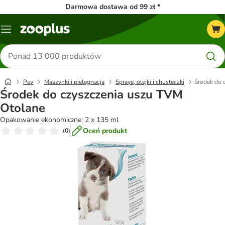
Darmowa dostawa od 99 zł *
Menu
Szukaj
produktów
Psy
Maszynki i pielęgnacja
Spraye, olejki i chusteczki
Środek do 
Środek do czyszczenia uszu TVM
Otolane
Opakowanie ekonomiczne: 2 x 135 ml
Oceń produkt
(
0
)