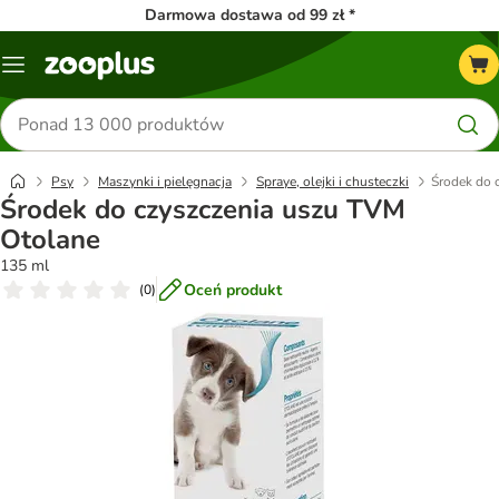
Darmowa dostawa od 99 zł *
Menu
Szukaj
produktów
Psy
Maszynki i pielęgnacja
Spraye, olejki i chusteczki
Środek do 
Środek do czyszczenia uszu TVM
Otolane
135 ml
Oceń produkt
(
0
)