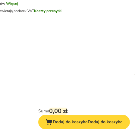
tów
Więcej
awierają podatek VAT
Koszty przesyłki
.
0,00 zł
Suma
Dodaj do koszyka
Dodaj do koszyka