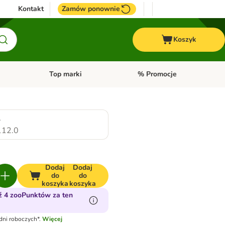
Kontakt
Zamów ponownie
Koszyk
Top marki
% Promocje
yka
u kategorii: Ptaki
Otwórz menu kategorii: Konie
Otwórz menu kategorii: Top m
.
12.0
Dodaj
Dodaj
do
do
koszyka
koszyka
 4 zooPunktów za ten
dni roboczych*.
Więcej