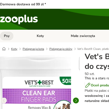
Darmowa dostawa od 99 zł *
Psy
Koty
Małe zwierzęta
Otwórz menu kategorii: Psy
Otwórz menu kategorii: Kot
Koty
Pielęgnacja kota
Pielęgnacja skóry
Vet's Best® Clean, płat
Vet's 
do czy
50 szt.
This is a stars r
Oceń produ
Płatki na palec 
woskowinę i za
naturalne skład