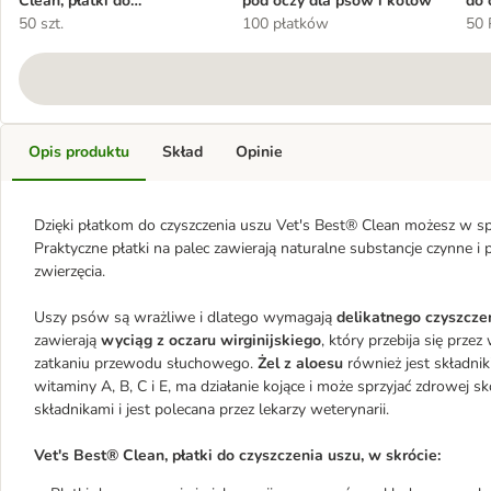
Clean, płatki do
pod oczy dla psów i kotów
do 
czyszczenia uszu
50 szt.
100 płatków
50 
Opis produktu
Skład
Opinie
Dzięki płatkom do czyszczenia uszu Vet's Best® Clean możesz w sp
Praktyczne płatki na palec zawierają naturalne substancje czynne
zwierzęcia.
Uszy psów są wrażliwe i dlatego wymagają
delikatnego czyszcze
zawierają
wyciąg z oczaru wirginijskiego
, który przebija się prz
zatkaniu przewodu słuchowego.
Żel z aloesu
również jest składni
witaminy A, B, C i E, ma działanie kojące i może sprzyjać zdrowej sk
składnikami i jest polecana przez lekarzy weterynarii.
Vet's Best® Clean, płatki do czyszczenia uszu, w skrócie: