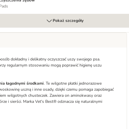
czyszczenia zębów
Pads
Pokaż szczegóły
osób dokładny i delikatny oczyszczać uszy swojego psa.
 i przy regularnym stosowaniu mogą poprawić higienę uszu
nia łagodnymi środkami
. Te wilgotne płatki jednorazowe
ez woskowinę uszną i inne osady, dzięki czemu pomaga zapobiegać
kiem wilgotnych chusteczek. Zawiera on aminokwasy oraz
órze i sierści. Marka Vet's Best® odznacza się naturalnymi