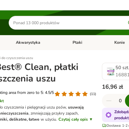
Szukaj
produktów
Akwarystyka
Ptaki
Konie
y
Otwórz menu kategorii: Małe zwierzęta
Otwórz menu kategorii: Akwaryst
Otwórz men
ki do czyszczenia uszu
Best® Clean, płatki
50 szt
16881
szczenia uszu
16,96 zł
ating area from zero to 5: 4.5/5
(
11
)
kt
do czyszczenia i pielęgnacji uszu psów,
usuwają
Zdobądź
nieczyszczenia
, zmniejszają przykry zapach,
produkt
niki, delikatne, łatwe
w użyciu.
Czytaj cały opis ▼
Dostawa: 1-2 