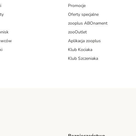
i
Promocje
ty
Oferty specjalne
zooplus ABOnament
onisk
zooOutlet
dowców
Aplikacja zooplus
ki
Klub Kociaka
Klub Szczeniaka