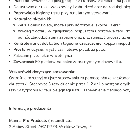
Płatki do czyszczenia i pielęgnacji uszu u psów zakładane na pale
Do usuwania z uszu woskowiny i zabrudzeń oraz do redukcji ni
Poprawiają higienę uszu
przy regularnym stosowaniu.
Naturalne składniki:
Żel z aloesu: kojący, może sprzyjać zdrowej skórze i sierści.
Wyciąg z oczaru wirginijskiego: rozpuszcza uporczywe zabrudz
pomóc złagodzić stany zapalne oraz przyspieszyć procesy gojen
Kontrolowane, delikatne i łagodne czyszczenie:
kojące i niepod
Proste w użyciu:
wystarczy nałożyć płatek za palec.
Zalecane przez lekarzy weterynarii.
Zawartość:
50 płatków na palec w praktycznym dozowniku.
Wskazówki dotyczące stosowania:
Ostrożnie przetrzyj miejsce stosowania za pomocą płatka założone
chusteczki. Stosować 3 razy dziennie przez 1-2 dni, a następnie tyl
razy w tygodniu w celu pielęgnacji uszu i zapewnienia ciągłego o
Informacje producenta
Manna Pro Products (Ireland) Ltd.
2 Abbey Street, A67 PP78, Wicklow Town, IE