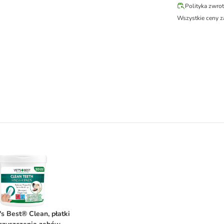
Polityka zwro
Wszystkie ceny z
y dla psów i kotów
et's Best® Clean, płatki do czyszczenia zębów
's Best® Clean, płatki