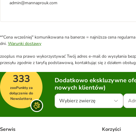
admin@mannaprouk.com
*"Cena wcześniej" komunikowana na banerze = najniższa cena regularna 
dni.
Warunki dostawy
zooplus ma prawo wykorzystywać Twój adres e-mail do wysyłania bezpo
przesyłu zgodnie z taryfą podstawową, kontaktując się z działem obsługi
333
Dodatkowo ekskluzywne ofer
nowych klientów)
zooPunkty za
dołączenie do
Newslettera
Wybierz zwierzę
Serwis
Korzyści