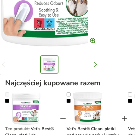
Najczęściej kupowane razem
Vet's Best® Clean, płatki do czyszczenia uszu
Vet's Best® Clean, płatki pod ocz
V
Ten produkt
:
Vet's Best®
Vet's Best® Clean, płatki
Vet