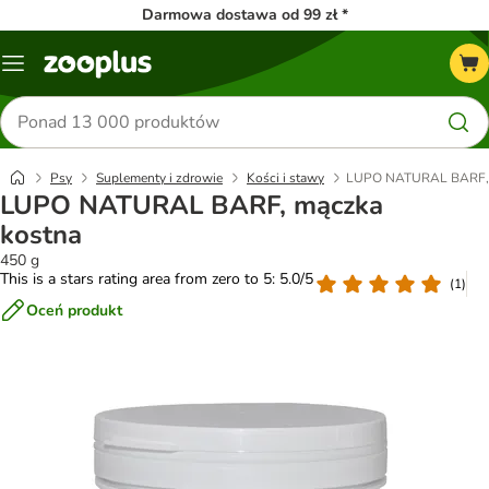
Darmowa dostawa od 99 zł *
Menu
Szukaj
produktów
Psy
Suplementy i zdrowie
Kości i stawy
LUPO NATURAL BARF, 
LUPO NATURAL BARF, mączka
kostna
450 g
This is a stars rating area from zero to 5: 5.0/5
(
1
)
Oceń produkt