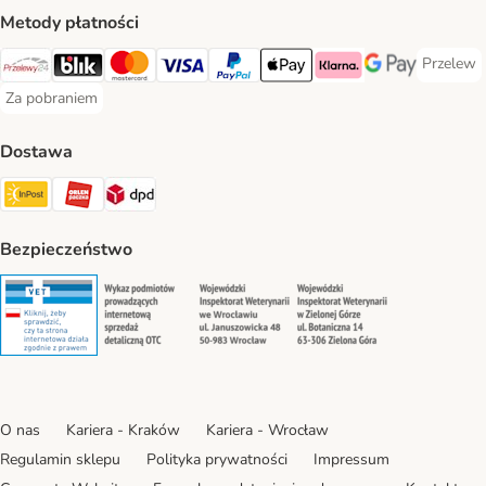
Metody płatności
Przelew
Przelew 
Przelewy24 Payment Method
Blik Payment Method
MasterCard Payment Method
Visa Payment Method
PayPal Payment Method
Apple Pay Payment Method
Klarna Payment Method
Google Pay Paym
Za pobraniem
Za pobraniem Payment Method
Dostawa
Paczkomat® Shipping Method
ORLEN Paczka Shipping Method
DPD Shipping Method
Bezpieczeństwo
Security
Security
Security
Security
O nas
Kariera - Kraków
Kariera - Wrocław
Regulamin sklepu
Polityka prywatności
Impressum