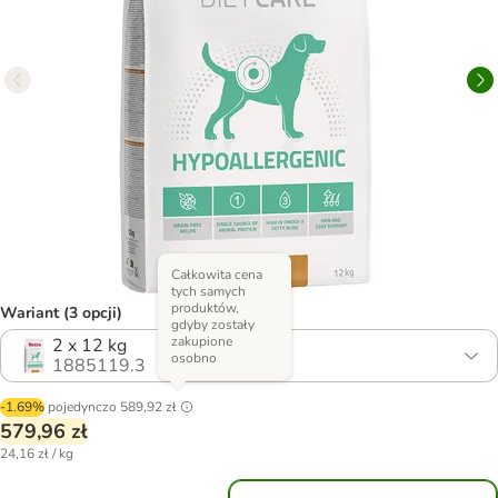
Całkowita cena
tych samych
produktów,
Wariant (3 opcji)
gdyby zostały
zakupione
2 x 12 kg
osobno
1885119.3
-1.69%
pojedynczo
589,92 zł
579,96 zł
24,16 zł / kg