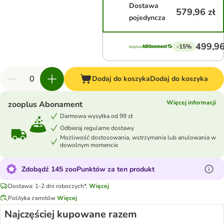
Dostawa
579,96 zł
pojedyncza
499,96
-15%
Dodaj do koszyka
Dodaj do koszyka
Więcej informacji
zooplus Abonament
Darmowa wysyłka od 99 zł
Odbieraj regularne dostawy
Możliwość dostosowania, wstrzymania lub anulowania w
dowolnym momencie
Zdobądź 145 zooPunktów za ten produkt
Dostawa: 1-2 dni roboczych*.
Więcej
Polityka zwrotów
Więcej
Najczęściej kupowane razem