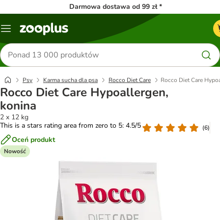
Darmowa dostawa od 99 zł *
Menu
Szukaj
produktów
Psy
Karma sucha dla psa
Rocco Diet Care
Rocco Diet Care Hypoa
Rocco Diet Care Hypoallergen,
konina
2 x 12 kg
This is a stars rating area from zero to 5: 4.5/5
(
6
)
Oceń produkt
Nowość