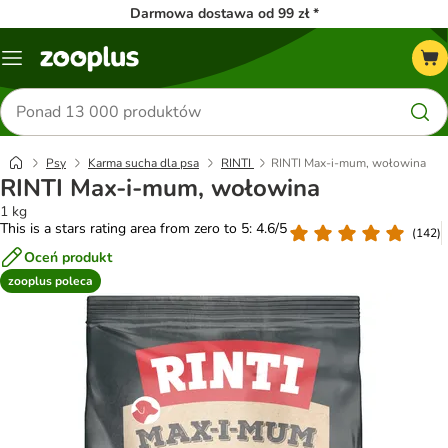
Darmowa dostawa od 99 zł *
Menu
Szukaj
produktów
Psy
Karma sucha dla psa
RINTI
RINTI Max-i-mum, wołowina
RINTI Max-i-mum, wołowina
1 kg
This is a stars rating area from zero to 5: 4.6/5
(
142
)
Oceń produkt
zooplus poleca