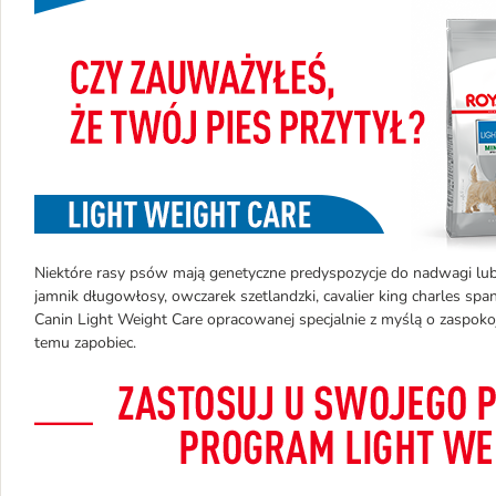
Niektóre rasy psów mają genetyczne predyspozycje do nadwagi lub
jamnik długowłosy, owczarek szetlandzki, cavalier king charles span
Canin Light Weight Care opracowanej specjalnie z myślą o zaspo
temu zapobiec.