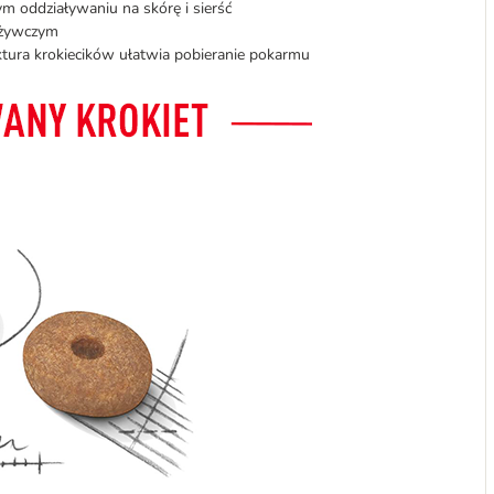
 oddziaływaniu na skórę i sierść
dżywczym
uktura krokiecików ułatwia pobieranie pokarmu