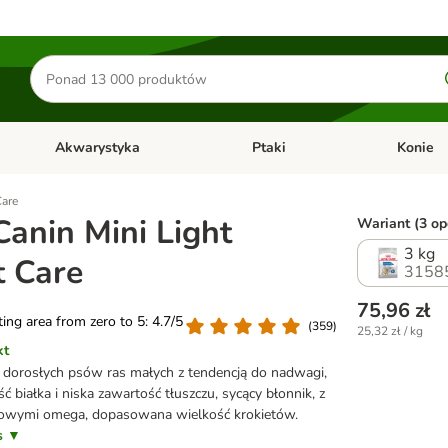
Szukaj
produktów
Akwarystyka
Ptaki
Konie
y
Otwórz menu kategorii: Małe zwierzęta
Otwórz menu kategorii: Akwaryst
Otwórz men
Care
Canin Mini Light
Wariant (3 opc
3 kg
 Care
3158
75,96 zł
ating area from zero to 5: 4.7/5
(
359
)
25,32 zł / kg
kt
 dorosłych psów ras małych z tendencją do nadwagi,
 białka i niska zawartość tłuszczu, sycący błonnik, z
owymi omega, dopasowana wielkość krokietów.
is ▼