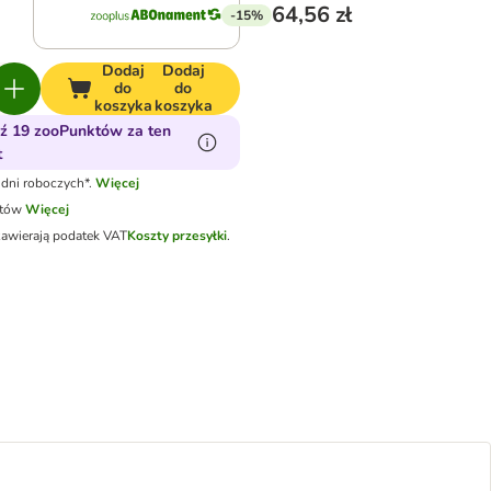
64,56 zł
-15%
Dodaj
Dodaj
do
do
koszyka
koszyka
ź 19 zooPunktów za ten
t
dni roboczych*.
Więcej
otów
Więcej
zawierają podatek VAT
Koszty przesyłki
.