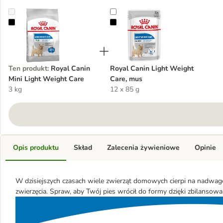
Royal Canin Mini Light Weight Care
Royal Canin Light Weight Care, m
Ten produkt
:
Royal Canin
Royal Canin Light Weight
Mini Light Weight Care
Care, mus
3 kg
12 x 85 g
Opis produktu
Skład
Zalecenia żywieniowe
Opinie
W dzisiejszych czasach wiele zwierząt domowych cierpi na nadwag
zwierzęcia. Spraw, aby Twój pies wrócił do formy dzięki zbilansow