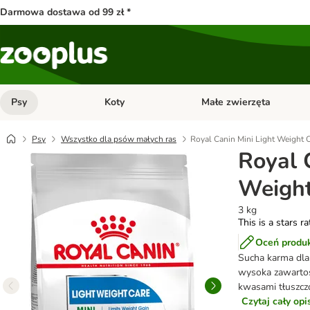
Darmowa dostawa od 99 zł *
Psy
Koty
Małe zwierzęta
Otwórz menu kategorii: Psy
Otwórz menu kategorii: Kot
Psy
Wszystko dla psów małych ras
Royal Canin Mini Light Weight 
Royal 
Weight
3 kg
This is a stars r
Oceń produ
Sucha karma dla
wysoka zawartość
kwasami tłuszcz
Czytaj cały op