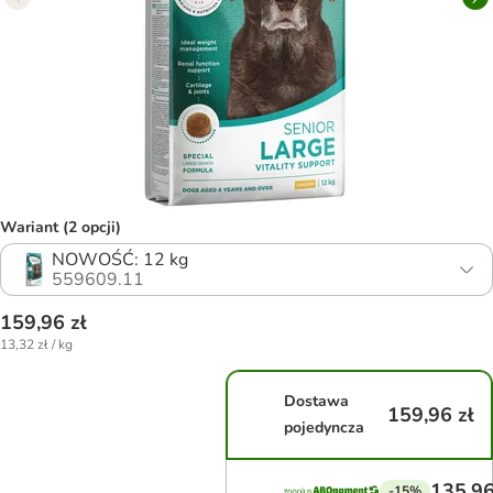
Wariant (2 opcji)
NOWOŚĆ: 12 kg
559609.11
159,96 zł
13,32 zł / kg
Dostawa
159,96 zł
pojedyncza
135,96
-15%