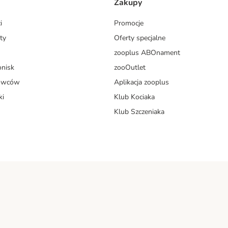
Zakupy
i
Promocje
ty
Oferty specjalne
zooplus ABOnament
onisk
zooOutlet
dowców
Aplikacja zooplus
ki
Klub Kociaka
Klub Szczeniaka