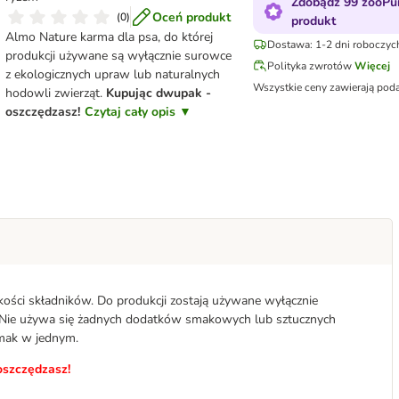
Zdobądź 99 zooPu
Oceń produkt
(
0
)
produkt
Almo Nature karma dla psa, do której
Dostawa: 1-2 dni roboczych
produkcji używane są wyłącznie surowce
Polityka zwrotów
Więcej
z ekologicznych upraw lub naturalnych
Wszystkie ceny zawierają pod
hodowli zwierząt.
Kupując dwupak -
oszczędzasz!
Czytaj cały opis ▼
kości składników. Do produkcji zostają używane wyłącznie
. Nie używa się żadnych dodatków smakowych lub sztucznych
smak w jednym.
szczędzasz!