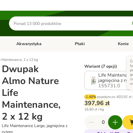
Szukaj
produktów
Akwarystyka
Ptaki
Konie
y
Otwórz menu kategorii: Małe zwierzęta
Otwórz menu kategorii: Akwaryst
Otwórz men
 Maintenance, 2 x 12 kg
C
Dwupak
t
Wariant (7 opcji)
p
Life Maintenanc
g
Almo Nature
z
jagnięcina z ryż
o
155731.0
Life
-1.48%
pojedynczo
403,92 zł
Maintenance,
397,96 zł
16,60 zł / kg
2 x 12 kg
Life Maintenance Large, jagnięcina z
ryżem