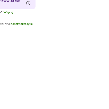
nktów za ten
*.
Więcej
atek VAT
Koszty przesyłki
.