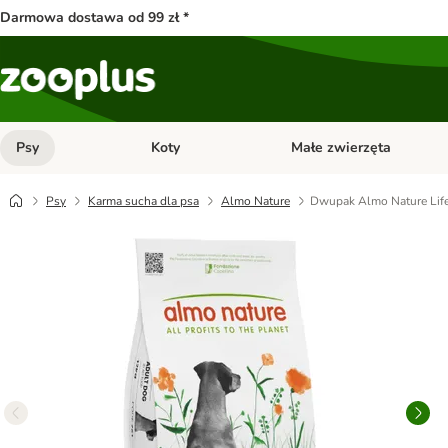
Darmowa dostawa od 99 zł *
Psy
Koty
Małe zwierzęta
Otwórz menu kategorii: Psy
Otwórz menu kategorii: Kot
Psy
Karma sucha dla psa
Almo Nature
Dwupak Almo Nature Life