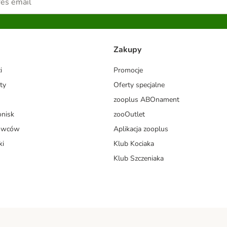
Zakupy
i
Promocje
ty
Oferty specjalne
zooplus ABOnament
onisk
zooOutlet
dowców
Aplikacja zooplus
ki
Klub Kociaka
Klub Szczeniaka