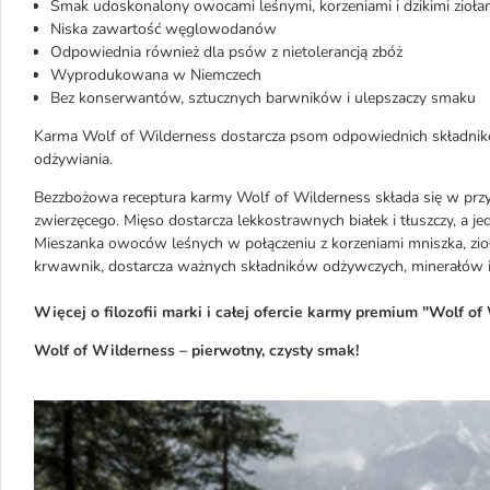
Smak udoskonalony owocami leśnymi, korzeniami i dzikimi zioła
Niska zawartość węglowodanów
Odpowiednia również dla psów z nietolerancją zbóż
Wyprodukowana w Niemczech
Bez konserwantów, sztucznych barwników i ulepszaczy smaku
Karma Wolf of Wilderness dostarcza psom odpowiednich składni
odżywiania.
Bezzbożowa receptura karmy Wolf of Wilderness składa się w przyn
zwierzęcego. Mięso dostarcza lekkostrawnych białek i tłuszczy, a je
Mieszanka owoców leśnych w połączeniu z korzeniami mniszka, zioła
krwawnik, dostarcza ważnych składników odżywczych, minerałów i 
Więcej o filozofii marki i całej ofercie karmy premium "Wolf 
Wolf of Wilderness – pierwotny, czysty smak!