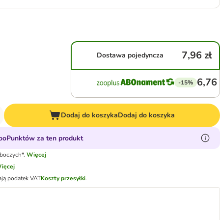
7,96 zł
Dostawa pojedyncza
6,76 
-15%
Dodaj do koszyka
Dodaj do koszyka
ooPunktów za ten produkt
oboczych*.
Więcej
ięcej
ają podatek VAT
Koszty przesyłki
.