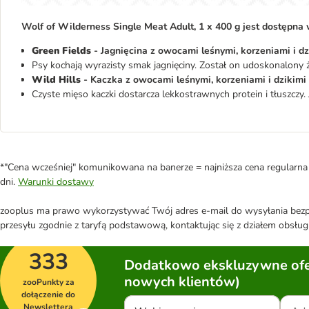
Wolf of Wilderness Single Meat Adult, 1 x 400 g jest dostępna 
Green Fields
- Jagnięcina z owocami leśnymi, korzeniami i dz
Psy kochają wyrazisty smak jagnięciny. Został on udoskonalony ż
Wild Hills
- Kaczka z owocami leśnymi, korzeniami i dzikimi 
Czyste mięso kaczki dostarcza lekkostrawnych protein i tłuszczy.
*"Cena wcześniej" komunikowana na banerze = najniższa cena regularna 
dni.
Warunki dostawy
zooplus ma prawo wykorzystywać Twój adres e-mail do wysyłania bezpo
przesyłu zgodnie z taryfą podstawową, kontaktując się z działem obsługi
333
Dodatkowo ekskluzywne ofer
nowych klientów)
zooPunkty za
dołączenie do
Newslettera