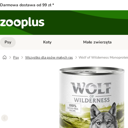
Darmowa dostawa od 99 zł *
Psy
Koty
Małe zwierzęta
Otwórz menu kategorii: Psy
Otwórz menu kategorii: Kot
Psy
Wszystko dla psów małych ras
Wolf of Wilderness Monoprotein