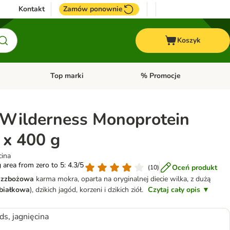
Kontakt
Zamów ponownie
Koszyk
Top marki
% Promocje
yka
u kategorii: Ptaki
Otwórz menu kategorii: Konie
Otwórz menu kategorii: Top m
 Wilderness Monoprotein
 x 400 g
cina
g area from zero to 5: 4.3/5
Oceń produkt
(
10
)
ezzbożowa
karma mokra, oparta na oryginalnej diecie wilka, z dużą
białkowa
), dzikich jagód, korzeni i dzikich ziół.
Czytaj cały opis ▼
ds, jagnięcina