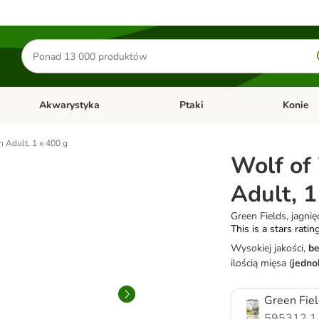
Szukaj
produktów
Akwarystyka
Ptaki
Konie
y
Otwórz menu kategorii: Małe zwierzęta
Otwórz menu kategorii: Akwaryst
Otwórz men
 Adult, 1 x 400 g
Wolf of
Adult, 1
Green Fields, jagnię
This is a stars ratin
Wysokiej jakości,
b
ilością mięsa (
jedno
Green Fiel
595312.1