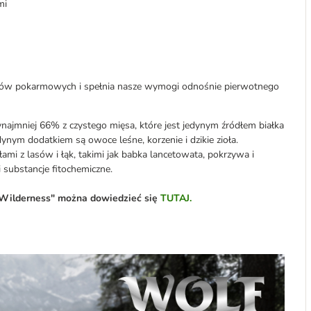
mi
ków pokarmowych i spełnia nasze wymogi odnośnie pierwotnego
ajmniej 66% z czystego mięsa, które jest jedynym źródłem białka
dynym dodatkiem są owoce leśne, korzenie i dzikie zioła.
mi z lasów i łąk, takimi jak babka lancetowata, pokrzywa i
substancje fitochemiczne.
of Wilderness" można dowiedzieć się
TUTAJ.