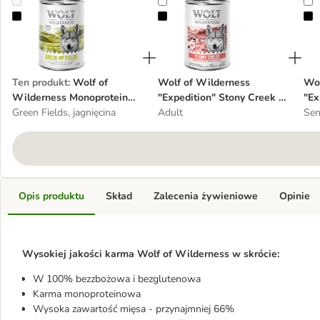
Wolf of Wilderness Monoprotein Adult, 1 x 400 g
Wolf of Wilderness "Expedition" S
W
Ten produkt
:
Wolf of
Wolf of Wilderness
Wol
Wilderness Monoprotein
"Expedition" Stony Creek -
"Ex
Adult, 1 x 400 g
Green Fields, jagnięcina
drób z wołowiną, 1 x 400 g
Adult
dró
Sen
Opis produktu
Skład
Zalecenia żywieniowe
Opinie
Wysokiej jakości karma Wolf of Wilderness w skrócie:
W 100% bezzbożowa i bezglutenowa
Karma monoproteinowa
Wysoka zawartość mięsa - przynajmniej 66%