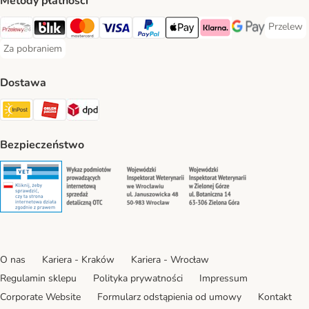
Metody płatności
Przelew
Przelew 
Przelewy24 Payment Method
Blik Payment Method
MasterCard Payment Method
Visa Payment Method
PayPal Payment Method
Apple Pay Payment Method
Klarna Payment Method
Google Pay Paym
Za pobraniem
Za pobraniem Payment Method
Dostawa
Paczkomat® Shipping Method
ORLEN Paczka Shipping Method
DPD Shipping Method
Bezpieczeństwo
Security
Security
Security
Security
O nas
Kariera - Kraków
Kariera - Wrocław
Regulamin sklepu
Polityka prywatności
Impressum
Corporate Website
Formularz odstąpienia od umowy
Kontakt