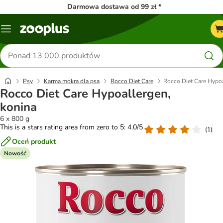
Darmowa dostawa od 99 zł *
Menu
Szukaj
produktów
Psy
Karma mokra dla psa
Rocco Diet Care
Rocco Diet Care Hypoa
Rocco Diet Care Hypoallergen,
konina
6 x 800 g
This is a stars rating area from zero to 5: 4.0/5
(
1
)
Oceń produkt
Nowość