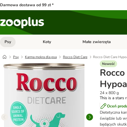
Darmowa dostawa od 99 zł *
Psy
Koty
Małe zwierzęta
Otwórz menu kategorii: Psy
Otwórz menu kategorii: Kot
Psy
Karma mokra dla psa
Rocco Diet Care
Rocco Diet Care Hypoa
Nowość
Rocco 
Hypoal
24 x 800 g
This is a stars 
Oceń prod
Dietetyczna ka
świądzie lub w
będących skutk