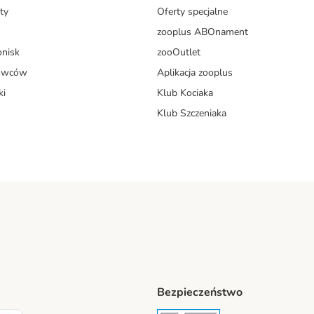
ty
Oferty specjalne
zooplus ABOnament
onisk
zooOutlet
dowców
Aplikacja zooplus
ki
Klub Kociaka
Klub Szczeniaka
Bezpieczeństwo