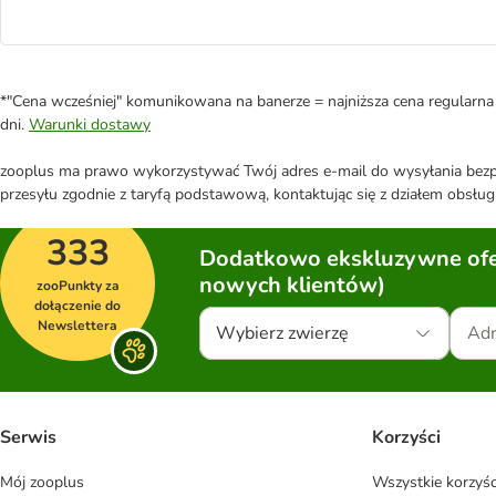
*"Cena wcześniej" komunikowana na banerze = najniższa cena regularna 
dni.
Warunki dostawy
zooplus ma prawo wykorzystywać Twój adres e-mail do wysyłania bezpo
przesyłu zgodnie z taryfą podstawową, kontaktując się z działem obsługi
333
Dodatkowo ekskluzywne ofer
nowych klientów)
zooPunkty za
dołączenie do
Newslettera
Wybierz zwierzę
Serwis
Korzyści
Mój zooplus
Wszystkie korzyśc