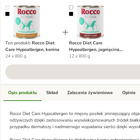
Rocco Diet Care Hypoallergen, konina
Rocco Diet Care Hypoallergen, jagn
Ten produkt
:
Rocco Diet
Rocco Diet Care
Care Hypoallergen, konina
Hypoallergen, jagnięcina,
24 x 800 g
800 g
12 x 800 g
Opis produktu
Skład
Zalecenia żywieniowe
Opinie
Rocco Diet Care Hypoallergen to mięsny posiłek zmniejszający obj
odżywczych dzięki zastosowaniu wyselekcjonowanych źródeł biał
przypadku dermatozy i nadmiernego wypadania sierści dzięki wyso
Rocco Diet Care Hypoallergen to dietetyczna karma pełnoporcjowa