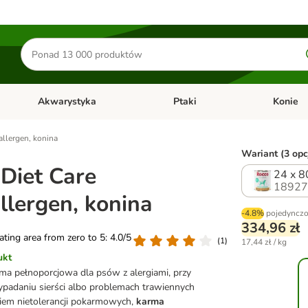
Szukaj
produktów
Akwarystyka
Ptaki
Konie
y
Otwórz menu kategorii: Małe zwierzęta
Otwórz menu kategorii: Akwaryst
Otwórz men
llergen, konina
Wariant (3 opc
Diet Care
24 x 8
18927
lergen, konina
-4.8%
pojedyncz
334,96 zł
rating area from zero to 5: 4.0/5
(
1
)
17,44 zł / kg
ukt
rma pełnoporcjowa dla psów z alergiami, przy
ypadaniu sierści albo problemach trawiennych
iem nietolerancji pokarmowych,
karma