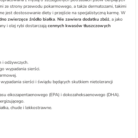
ami ze strony przewodu pokarmowego, a także dermatozami, takimi
ne jest dostosowanie diety i przejście na specjalistyczną karmę. W
dno zwierzęce źródło białka
.
Nie zawiera dodatku zbóż
, a jako
 i olej rybi dostarczają
cennych kwasów tłuszczowych
 i odżywczych.
o wypadania sierści.
karmowej.
padania sierści i świądu będących skutkiem nietolerancji
kwasu eikozapentaenowego (EPA) i dokozaheksaenowego (DHA).
ergizującego.
iałka, chude i lekkostrawne.