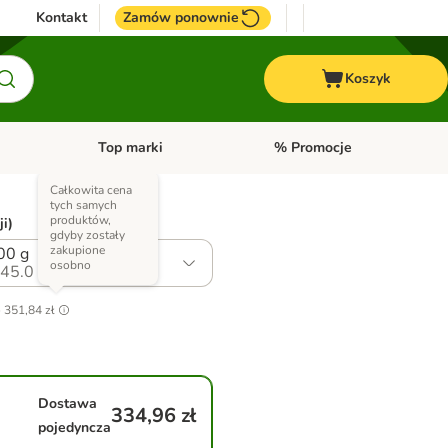
Kontakt
Zamów ponownie
Koszyk
Top marki
% Promocje
yka
u kategorii: Ptaki
Otwórz menu kategorii: Konie
Otwórz menu kategorii: Top m
Całkowita cena
tych samych
produktów,
ji)
gdyby zostały
zakupione
00 g
osobno
45.0
o
351,84 zł
Dostawa
334,96 zł
pojedyncza