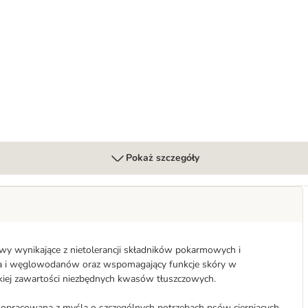
ięcina, 800 g
Pokaż szczegóły
awy wynikające z nietolerancji składników pokarmowych i
ka i węglowodanów oraz wspomagający funkcje skóry w
kiej zawartości niezbędnych kwasów tłuszczowych.
 opracowana z myślą o szczególnych potrzebach psów cierpiących