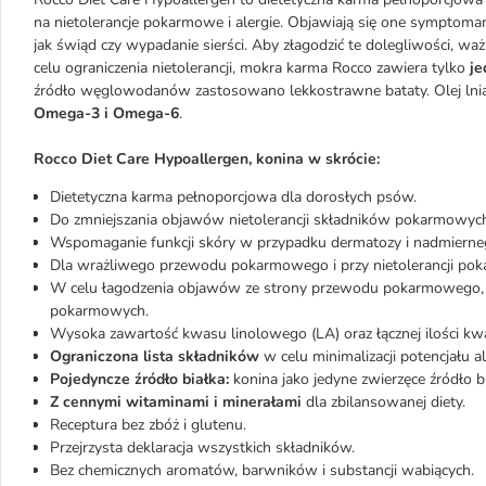
na nietolerancje pokarmowe i alergie. Objawiają się one symptom
jak świąd czy wypadanie sierści. Aby złagodzić te dolegliwości, waż
celu ograniczenia nietolerancji, mokra karma Rocco zawiera tylko
je
źródło węglowodanów zastosowano lekkostrawne bataty. Olej lniany
Omega-3 i Omega-6
.
Rocco Diet Care Hypoallergen, konina w skrócie:
Dietetyczna karma pełnoporcjowa dla dorosłych psów.
Do zmniejszania objawów nietolerancji składników pokarmowych
Wspomaganie funkcji skóry w przypadku dermatozy i nadmierneg
Dla wrażliwego przewodu pokarmowego i przy nietolerancji po
W celu łagodzenia objawów ze strony przewodu pokarmowego, wy
pokarmowych.
Wysoka zawartość kwasu linolowego (LA) oraz łącznej ilości 
Ograniczona lista składników
w celu minimalizacji potencjału al
Pojedyncze źródło białka:
konina jako jedyne zwierzęce źródło b
Z cennymi witaminami i minerałami
dla zbilansowanej diety.
Receptura bez zbóż i glutenu.
Przejrzysta deklaracja wszystkich składników.
Bez chemicznych aromatów, barwników i substancji wabiących.