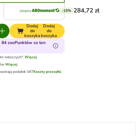
284,72 zł
-15%
Dodaj
Dodaj
do
do
koszyka
koszyka
 84 zooPunktów za ten
ni roboczych*.
Więcej
tów
Więcej
awierają podatek VAT
Koszty przesyłki
.