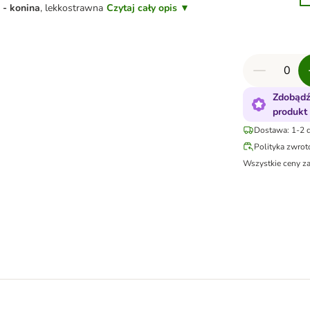
- konina
,
lekkostrawna
Czytaj cały opis ▼
Zdobądź
produkt
Dostawa: 1-2 d
Polityka zwro
Wszystkie ceny z