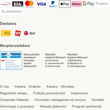
Przelew
Przelew 
Przelewy24 Payment Method
Blik Payment Method
MasterCard Payment Method
Visa Payment Method
PayPal Payment Method
Apple Pay Payment Method
Klarna Payment Method
Google Pay Paym
Za pobraniem
Za pobraniem Payment Method
Dostawa
Paczkomat® Shipping Method
ORLEN Paczka Shipping Method
DPD Shipping Method
Bezpieczeństwo
Security
Security
Security
Security
O nas
Kariera - Kraków
Kariera - Wrocław
Regulamin sklepu
Polityka prywatności
Impressum
Corporate Website
Formularz odstąpienia od umowy
Kontakt
Informacje o przesyłce
Metody płatności
Program partnerski