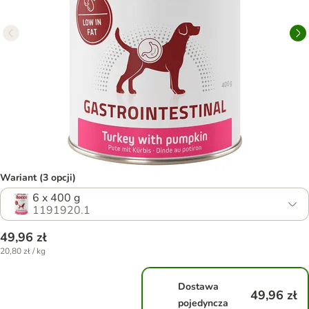
Wariant (3 opcji)
6 x 400 g
1191920.1
49,96 zł
20,80 zł / kg
Dostawa
49,96 zł
pojedyncza