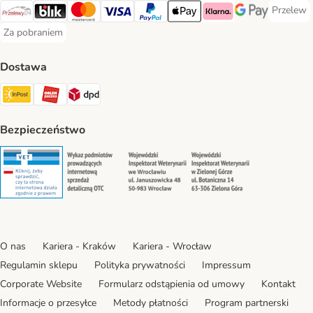
Przelew
Przelew 
Przelewy24 Payment Method
Blik Payment Method
MasterCard Payment Method
Visa Payment Method
PayPal Payment Method
Apple Pay Payment Method
Klarna Payment Method
Google Pay Paym
Za pobraniem
Za pobraniem Payment Method
Dostawa
Paczkomat® Shipping Method
ORLEN Paczka Shipping Method
DPD Shipping Method
Bezpieczeństwo
Security
Security
Security
Security
O nas
Kariera - Kraków
Kariera - Wrocław
Regulamin sklepu
Polityka prywatności
Impressum
Corporate Website
Formularz odstąpienia od umowy
Kontakt
Informacje o przesyłce
Metody płatności
Program partnerski