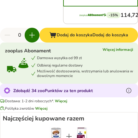
114,72
-15%
Dodaj do koszyka
Dodaj do koszyka
Więcej informacji
zooplus Abonament
Darmowa wysyłka od 99 zł
Odbieraj regularne dostawy
Możliwość dostosowania, wstrzymania lub anulowania w
dowolnym momencie
Zdobądź 34 zooPunktów za ten produkt
Dostawa: 1-2 dni roboczych*.
Więcej
Polityka zwrotów
Więcej
Najczęściej kupowane razem