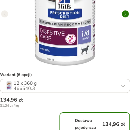
Wariant (6 opcji)
12 x 360 g
466540.3
134,96 zł
31,24 zł / kg
Dostawa
134,96 zł
pojedyncza