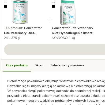
Concept for Life Veterinary Diet Hypoallergenic, owady
Concept for Life Veterinary Diet H
Ten produkt
:
Concept for
Concept for Life Veterinary
Life Veterinary Diet
Diet Hypoallergenic Insect
Hypoallergenic, owady
24 x 375 g
NOWOŚĆ: 1 kg
Opis produktu
Skład
Zalecenia żywieniowe
Nietolerancja pokarmowa obejmuje wszystkie nieprawidłowe reakcj
Rozróżnia się tu między alergią pokarmową a nietolerancją pokarm
W przypadku alergii pokarmowej dochodzi do nadmiernej reakcji u
przypadku nietolerancji pokarmowej zachodzi bez udziału układu o
pokarmowe mogą prowadzić do problemów skórnych i trawiennych, t