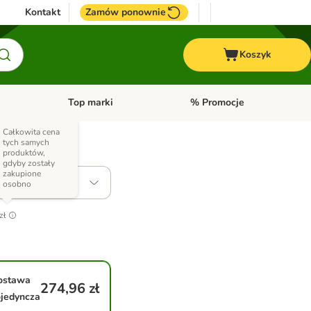
Kontakt
Zamów ponownie
Koszyk
Top marki
% Promocje
yka
u kategorii: Ptaki
Otwórz menu kategorii: Konie
Otwórz menu kategorii: Top m
Całkowita cena
tych samych
produktów,
gdyby zostały
zakupione
osobno
zł
ostawa
274,96 zł
jedyncza