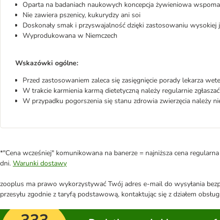
Oparta na badaniach naukowych koncepcja żywieniowa wspomaga
Nie zawiera pszenicy, kukurydzy ani soi
Doskonały smak i przyswajalność dzięki zastosowaniu wysokiej
Wyprodukowana w Niemczech
Wskazówki ogólne:
Przed zastosowaniem zaleca się zasięgnięcie porady lekarza weter
W trakcie karmienia karmą dietetyczną należy regularnie zgłaszać
W przypadku pogorszenia się stanu zdrowia zwierzęcia należy nie
*"Cena wcześniej" komunikowana na banerze = najniższa cena regularna 
dni.
Warunki dostawy
zooplus ma prawo wykorzystywać Twój adres e-mail do wysyłania bezpo
przesyłu zgodnie z taryfą podstawową, kontaktując się z działem obsługi