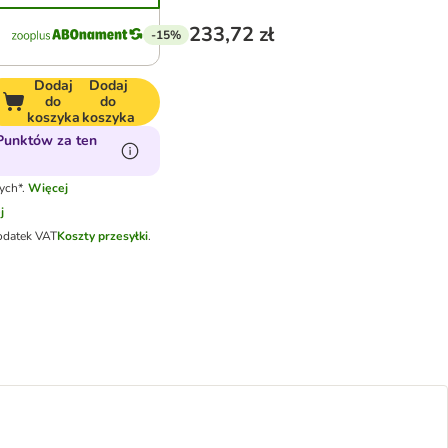
233,72 zł
-15%
Dodaj
Dodaj
do
do
koszyka
koszyka
Punktów za ten
ych*.
Więcej
j
odatek VAT
Koszty przesyłki
.