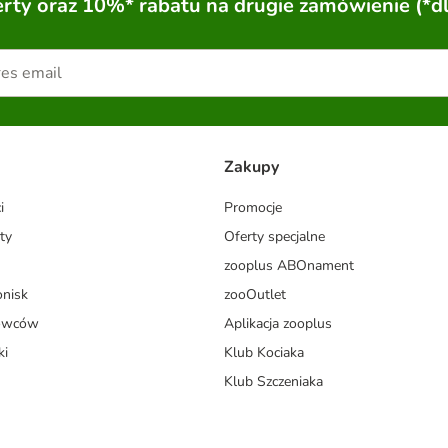
ty oraz 10%* rabatu na drugie zamówienie (*d
Zakupy
i
Promocje
ty
Oferty specjalne
zooplus ABOnament
onisk
zooOutlet
dowców
Aplikacja zooplus
ki
Klub Kociaka
Klub Szczeniaka