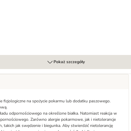
ypoallergenic Insect
Pokaż szczegóły
e fizjologiczne na spożycie pokarmu lub dodatku paszowego.
ową.
kładu odpornościowego na określone białka. Natomiast reakcja w
dpornościowego. Zarówno alergie pokarmowe, jak i nietolerancje
akich jak swędzenie i biegunka. Aby stwierdzić nietolerancję