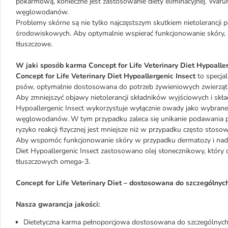
pokarmową, konieczne jest zastosowanie diety eliminacyjnej. Warun
węglowodanów.
Problemy skórne są nie tylko najczęstszym skutkiem nietolerancji pok
środowiskowych. Aby optymalnie wspierać funkcjonowanie skóry, 
tłuszczowe.
W jaki sposób karma Concept for Life Veterinary Diet Hypoalle
Concept for Life Veterinary Diet Hypoallergenic Insect
to specja
psów, optymalnie dostosowana do potrzeb żywieniowych zwierząt c
Aby zmniejszyć objawy nietolerancji składników wyjściowych i skła
Hypoallergenic Insect wykorzystuje wyłącznie owady jako wybrane 
węglowodanów. W tym przypadku zaleca się unikanie podawania p
ryzyko reakcji fizycznej jest mniejsze niż w przypadku często sto
Aby wspomóc funkcjonowanie skóry w przypadku dermatozy i nadmi
Diet Hypoallergenic Insect zastosowano olej słonecznikowy, który
tłuszczowych omega-3.
Concept for Life Veterinary Diet – dostosowana do szczególny
Nasza gwarancja jakości:
Dietetyczna karma pełnoporcjowa dostosowana do szczególnyc