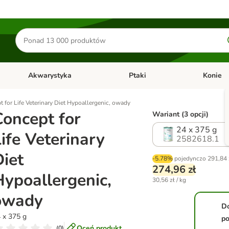
Szukaj
produktów
Akwarystyka
Ptaki
Konie
y
Otwórz menu kategorii: Małe zwierzęta
Otwórz menu kategorii: Akwaryst
Otwórz men
 for Life Veterinary Diet Hypoallergenic, owady
Concept for
Wariant (3 opcji)
24 x 375 g
ife Veterinary
2582618.1
iet
-5.78%
pojedynczo
291,84 
274,96 zł
Hypoallergenic,
30,56 zł / kg
owady
D
 x 375 g
po
Oceń produkt
(
0
)