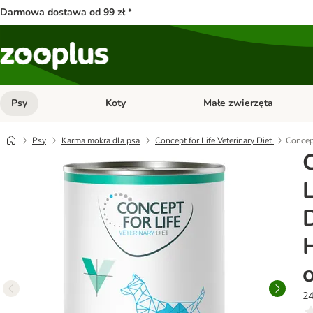
Darmowa dostawa od 99 zł *
Psy
Koty
Małe zwierzęta
Otwórz menu kategorii: Psy
Otwórz menu kategorii: Kot
Psy
Karma mokra dla psa
Concept for Life Veterinary Diet
Concept
L
D
24