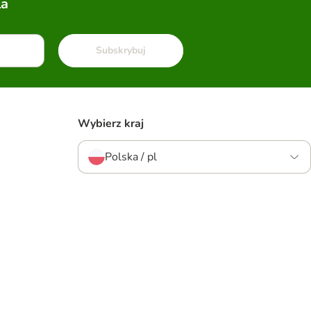
la
Subskrybuj
Wybierz kraj
Polska / pl