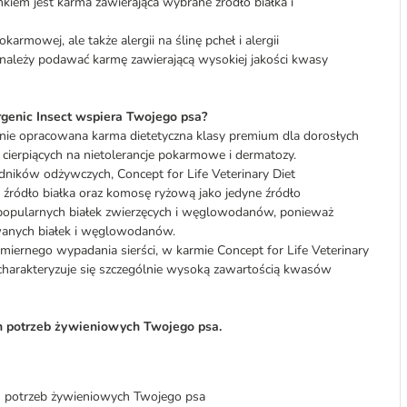
kiem jest karma zawierająca wybrane źródło białka i
armowej, ale także alergii na ślinę pcheł i alergii
należy podawać karmę zawierającą wysokiej jakości kwasy
rgenic Insect wspiera Twojego psa?
lnie opracowana karma dietetyczna klasy premium dla dorosłych
ierpiących na nietolerancje pokarmowe i dermatozy.
dników odżywczych, Concept for Life Veterinary Diet
źródło białka oraz komosę ryżową jako jedyne źródło
opularnych białek zwierzęcych i węglowodanów, ponieważ
sowanych białek i węglowodanów.
ernego wypadania sierści, w karmie Concept for Life Veterinary
 charakteryzuje się szczególnie wysoką zawartością kwasów
ch potrzeb żywieniowych Twojego psa.
h potrzeb żywieniowych Twojego psa