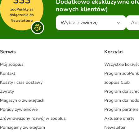
333
Dodatkowo ekskluzywne ofer
nowych klientów)
zooPunkty za
dołączenie do
Newslettera
Wybierz zwierzę
Serwis
Korzyści
Mój zooplus
Wszystkie korzyśc
Kontakt
Program zooPunk
Koszty i czas dostawy
zooplus Club
Zwroty
Program dla schr
Magazyn o zwierzętach
Program dla ho
Porady żywieniowe
Program partners
Zrównoważony rozwój w zooplus
Aktualne oferty
Pomagamy zwierzętom
Newsletter