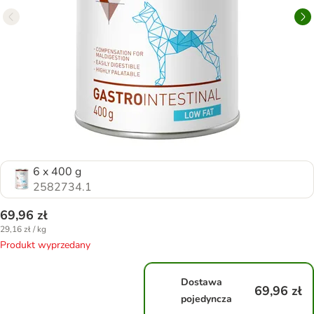
6 x 400 g
2582734.1
69,96 zł
29,16 zł / kg
Produkt wyprzedany
Dostawa
69,96 zł
pojedyncza