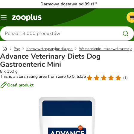
Darmowa dostawa od 99 zł *
Menu
Szukaj
produktów
Psy
Karmy weterynaryjne dla psa
Wzmocnienie i rekonwalescencja
Advance Veterinary Diets Dog
Gastroenteric Mini
8 x 150 g
This is a stars rating area from zero to 5: 5.0/5
(
1
)
Oceń produkt