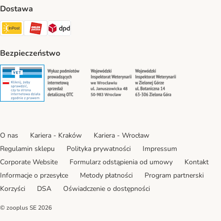
Dostawa
Paczkomat® Shipping Method
ORLEN Paczka Shipping Method
DPD Shipping Method
Bezpieczeństwo
Security
Security
Security
Security
O nas
Kariera - Kraków
Kariera - Wrocław
Regulamin sklepu
Polityka prywatności
Impressum
Corporate Website
Formularz odstąpienia od umowy
Kontakt
Informacje o przesyłce
Metody płatności
Program partnerski
Korzyści
DSA
Oświadczenie o dostępności
© zooplus SE
2026