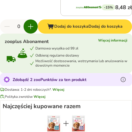
8,48 zł
-15%
Dodaj do koszyka
Dodaj do koszyka
Więcej informacji
zooplus Abonament
Darmowa wysyłka od 99 zł
Odbieraj regularne dostawy
Możliwość dostosowania, wstrzymania lub anulowania w
dowolnym momencie
Zdobądź 2 zooPunktów za ten produkt
Dostawa: 1-2 dni roboczych*.
Więcej
Polityka zwrotów
Więcej
Najczęściej kupowane razem