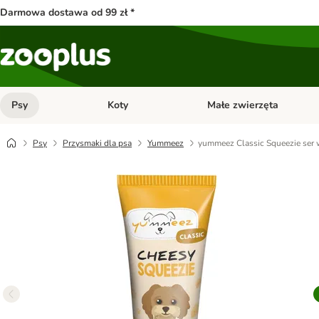
Darmowa dostawa od 99 zł *
Psy
Koty
Małe zwierzęta
Otwórz menu kategorii: Psy
Otwórz menu kategorii: Kot
Psy
Przysmaki dla psa
Yummeez
yummeez Classic Squeezie ser 