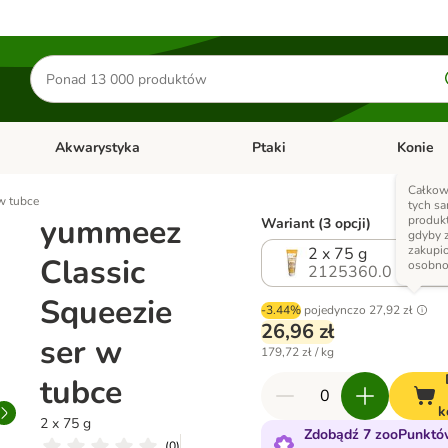
Szukaj
produktów
Akwarystyka
Ptaki
Konie
y
Otwórz menu kategorii: Małe zwierzęta
Otwórz menu kategorii: Akwaryst
Otwórz men
Całkow
w tubce
tych s
yummeez
produk
Wariant (3 opcji)
gdyby 
zakupi
2 x 75 g
Classic
osobn
2125360.0
Squeezie
-3.44%
pojedynczo
27,92 zł
26,96 zł
ser w
179,72 zł / kg
tubce
k
2 x 75 g
Zdobądź 7 zooPunktó
(
0
)