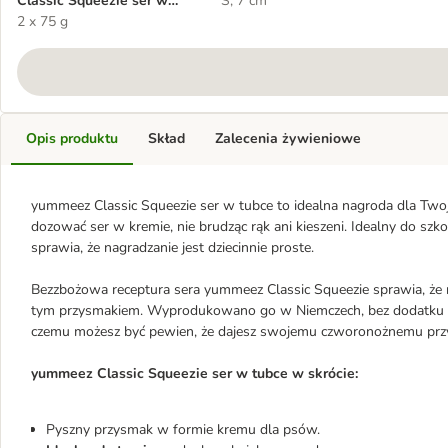
Classic Squeezie ser w
S, 7 cm
tubce
2 x 75 g
Opis produktu
Skład
Zalecenia żywieniowe
yummeez Classic Squeezie ser w tubce to idealna nagroda dla Twoje
dozować ser w kremie, nie brudząc rąk ani kieszeni. Idealny do szk
sprawia, że nagradzanie jest dziecinnie proste.
Bezzbożowa receptura sera yummeez Classic Squeezie sprawia, ż
tym przysmakiem. Wyprodukowano go w Niemczech, bez dodatku cukr
czemu możesz być pewien, że dajesz swojemu czworonożnemu przyjac
yummeez Classic Squeezie ser w tubce w skrócie:
Pyszny przysmak w formie kremu dla psów.