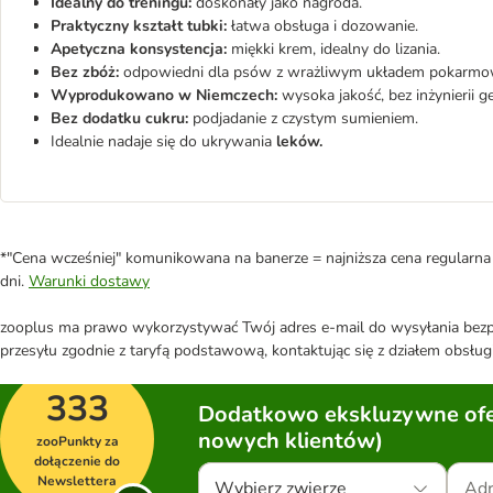
Idealny do treningu:
doskonały jako nagroda.
Praktyczny kształt tubki:
łatwa obsługa i dozowanie.
Apetyczna konsystencja:
miękki krem, idealny do lizania.
Bez zbóż:
odpowiedni dla psów z wrażliwym układem pokarm
Wyprodukowano w Niemczech:
wysoka jakość, bez inżynierii g
Bez dodatku cukru:
podjadanie z czystym sumieniem.
Idealnie nadaje się do ukrywania
leków.
*"Cena wcześniej" komunikowana na banerze = najniższa cena regularna 
dni.
Warunki dostawy
zooplus ma prawo wykorzystywać Twój adres e-mail do wysyłania bezpo
przesyłu zgodnie z taryfą podstawową, kontaktując się z działem obsługi
333
Dodatkowo ekskluzywne ofer
nowych klientów)
zooPunkty za
dołączenie do
Newslettera
Wybierz zwierzę