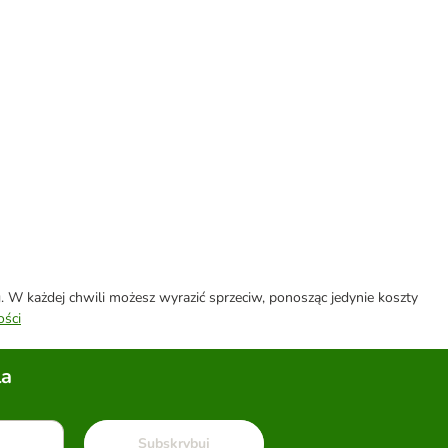
W każdej chwili możesz wyrazić sprzeciw, ponosząc jedynie koszty
ości
la
Subskrybuj