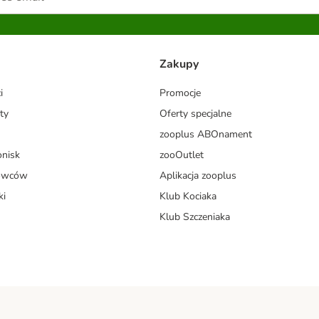
Zakupy
i
Promocje
ty
Oferty specjalne
zooplus ABOnament
onisk
zooOutlet
dowców
Aplikacja zooplus
ki
Klub Kociaka
Klub Szczeniaka