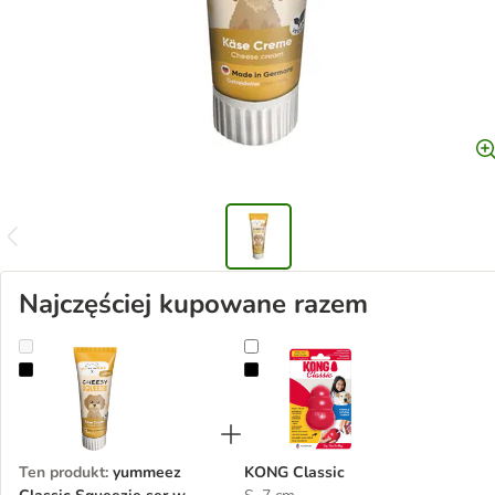
Najczęściej kupowane razem
yummeez Classic Squeezie ser w tubce
KONG Classic
Ten produkt
:
yummeez
KONG Classic