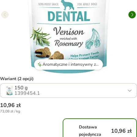
Aromatyczne i intensywny zapach rozmarynu, który przyciąga psy i poprawia ich oddech.
Wariant (2 opcji)
150 g
1399454.1
10,96 zł
73,08 zł / kg
Dostawa
10,96 zł
pojedyncza