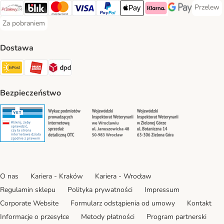
Przelew
Przelew 
Przelewy24 Payment Method
Blik Payment Method
MasterCard Payment Method
Visa Payment Method
PayPal Payment Method
Apple Pay Payment Method
Klarna Payment Method
Google Pay Paym
Za pobraniem
Za pobraniem Payment Method
Dostawa
Paczkomat® Shipping Method
ORLEN Paczka Shipping Method
DPD Shipping Method
Bezpieczeństwo
Security
Security
Security
Security
O nas
Kariera - Kraków
Kariera - Wrocław
Regulamin sklepu
Polityka prywatności
Impressum
Corporate Website
Formularz odstąpienia od umowy
Kontakt
Informacje o przesyłce
Metody płatności
Program partnerski