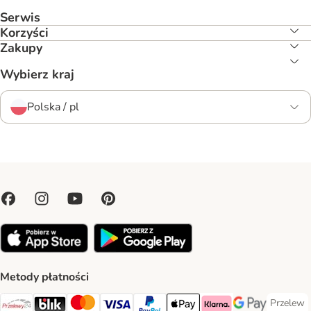
Serwis
Korzyści
Zakupy
Wybierz kraj
Polska / pl
Metody płatności
Przelew
Przelew 