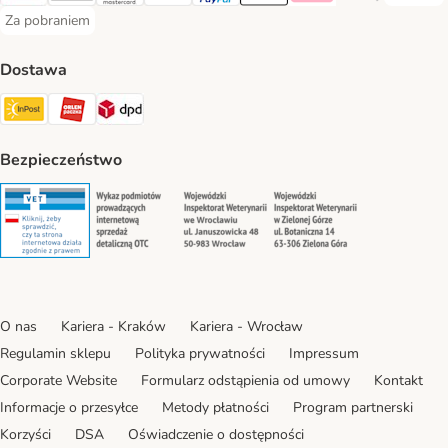
Przelewy24 Payment Method
Blik Payment Method
MasterCard Payment Method
Visa Payment Method
PayPal Payment Method
Apple Pay Payment Method
Klarna Payment Method
Google Pay Paym
Za pobraniem
Za pobraniem Payment Method
Dostawa
Paczkomat® Shipping Method
ORLEN Paczka Shipping Method
DPD Shipping Method
Bezpieczeństwo
Security
Security
Security
Security
O nas
Kariera - Kraków
Kariera - Wrocław
Regulamin sklepu
Polityka prywatności
Impressum
Corporate Website
Formularz odstąpienia od umowy
Kontakt
Informacje o przesyłce
Metody płatności
Program partnerski
Korzyści
DSA
Oświadczenie o dostępności