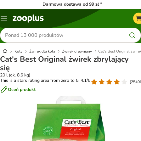
Darmowa dostawa od 99 zł *
Menu
Szukaj
produktów
Koty
Żwirek dla kota
Żwirek drewniany
Cat's Best Original żwirek
Cat's Best Original żwirek zbrylający
się
20 l (ok. 8,6 kg)
This is a stars rating area from zero to 5: 4.1/5
(
2540
Oceń produkt