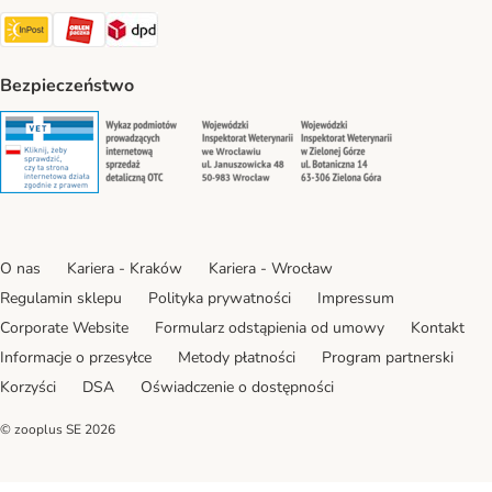
Paczkomat® Shipping Method
ORLEN Paczka Shipping Method
DPD Shipping Method
Bezpieczeństwo
Security
Security
Security
Security
O nas
Kariera - Kraków
Kariera - Wrocław
Regulamin sklepu
Polityka prywatności
Impressum
Corporate Website
Formularz odstąpienia od umowy
Kontakt
Informacje o przesyłce
Metody płatności
Program partnerski
Korzyści
DSA
Oświadczenie o dostępności
© zooplus SE
2026