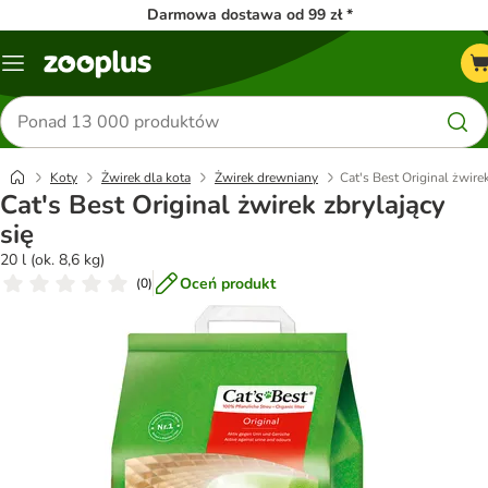
Darmowa dostawa od 99 zł *
Menu
Szukaj
produktów
Koty
Żwirek dla kota
Żwirek drewniany
Cat's Best Original żwirek
Cat's Best Original żwirek zbrylający
się
20 l (ok. 8,6 kg)
Oceń produkt
(
0
)