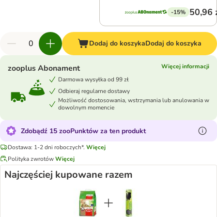
50,96 
-15%
Dodaj do koszyka
Dodaj do koszyka
Więcej informacji
zooplus Abonament
Darmowa wysyłka od 99 zł
Odbieraj regularne dostawy
Możliwość dostosowania, wstrzymania lub anulowania w
dowolnym momencie
Zdobądź 15 zooPunktów za ten produkt
Dostawa: 1-2 dni roboczych*.
Więcej
Polityka zwrotów
Więcej
Najczęściej kupowane razem