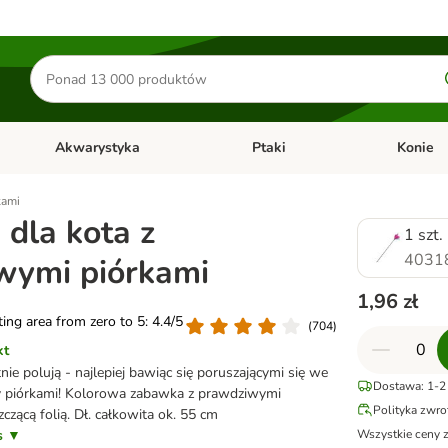
Szukaj
produktów
Akwarystyka
Ptaki
Konie
y
Otwórz menu kategorii: Małe zwierzęta
Otwórz menu kategorii: Akwaryst
Otwórz men
kami
dla kota z
1 szt.
4031
wymi piórkami
1,96 zł
ating area from zero to 5: 4.4/5
(
704
)
kt
nie polują - najlepiej bawiąc się poruszającymi się we
Dostawa: 1-2 
y piórkami! Kolorowa zabawka z prawdziwymi
Polityka zwr
zczącą folią. Dł. całkowita ok. 55 cm
is ▼
Wszystkie ceny 