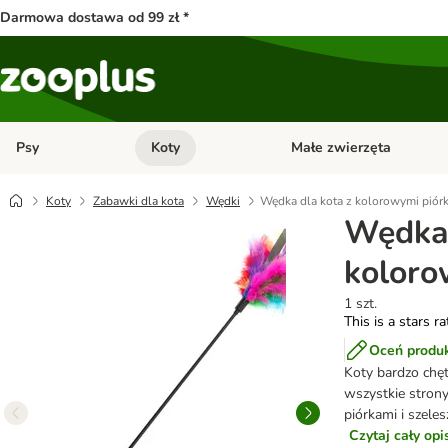
Darmowa dostawa od 99 zł *
Psy
Koty
Małe zwierzęta
Otwórz menu kategorii: Psy
Otwórz menu kategorii: Kot
Koty
Zabawki dla kota
Wędki
Wędka dla kota z kolorowymi piór
Wędka 
koloro
1 szt.
This is a stars r
Oceń produ
Koty bardzo chęt
wszystkie stron
piórkami i szeles
Czytaj cały op