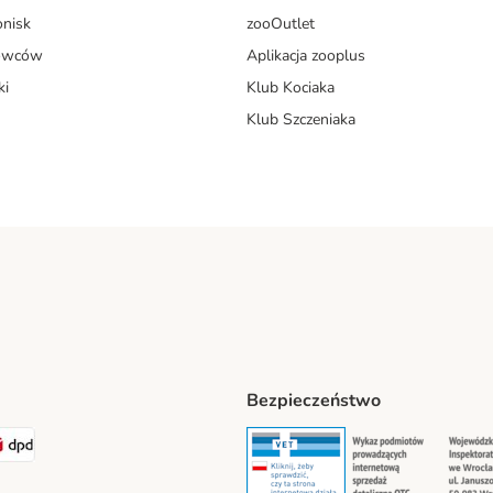
onisk
zooOutlet
dowców
Aplikacja zooplus
ki
Klub Kociaka
Klub Szczeniaka
Bezpieczeństwo
t® Shipping Method
LEN Paczka Shipping Method
DPD Shipping Method
Security
Securit