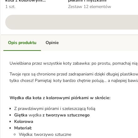
kota z kolorowymi
piłkami i myszkami
piórkami
1 szt.
Zestaw 12 elementów
Opis produktu
Opinie
Uwielbiana przez wszystkie koty zabawka: po prostu, pomachaj nią p
Twoje ręce są chronione przed zadrapaniami dzięki długiej plastik
tylko chcesz! Pamiętaj: koty bardzo chętnie polują… a najlepiej bawią
Wędka dla kota z kolorowymi piórkami w skrócie:
Z prawdziwymi piórami i szeleszczącą folią
Giętka
wędka
z tworzywa sztucznego
Kolorowa
Materiał:
Wędka: tworzywo sztuczne