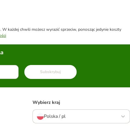
W każdej chwili możesz wyrazić sprzeciw, ponosząc jedynie koszty
ości
la
Subskrybuj
Wybierz kraj
Polska / pl