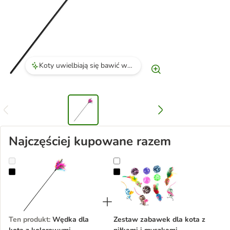
Koty uwielbiają się bawić wędką, jest to ich ulubiona zabawka.
Najczęściej kupowane razem
Wędka dla kota z kolorowymi piórkami
Zestaw zabawek dla kota z piłkam
Ten produkt
:
Wędka dla
Zestaw zabawek dla kota z