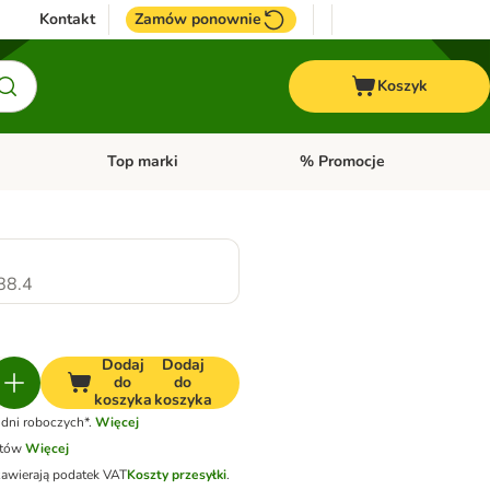
Kontakt
Zamów ponownie
Koszyk
Top marki
% Promocje
yka
u kategorii: Ptaki
Otwórz menu kategorii: Konie
Otwórz menu kategorii: Top m
88.4
Dodaj
Dodaj
do
do
koszyka
koszyka
dni roboczych*.
Więcej
otów
Więcej
zawierają podatek VAT
Koszty przesyłki
.