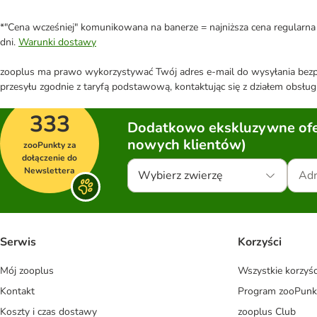
*"Cena wcześniej" komunikowana na banerze = najniższa cena regularna 
dni.
Warunki dostawy
zooplus ma prawo wykorzystywać Twój adres e-mail do wysyłania bezpo
przesyłu zgodnie z taryfą podstawową, kontaktując się z działem obsługi
333
Dodatkowo ekskluzywne ofer
nowych klientów)
zooPunkty za
dołączenie do
Newslettera
Wybierz zwierzę
Serwis
Korzyści
Mój zooplus
Wszystkie korzyśc
Kontakt
Program zooPunk
Koszty i czas dostawy
zooplus Club