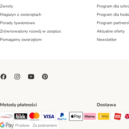
Zwroty
Program dla schr
Magazyn o zwierzętach
Program dla ho
Porady żywieniowe
Program partners
Zrównoważony rozwój w zooplus
Aktualne oferty
Pomagamy zwierzętom
Newsletter
Metody płatności
Dostawa
Paczkoma
OR
Przelewy24 Payment Method
Blik Payment Method
MasterCard Payment Method
Visa Payment Method
PayPal Payment Method
Apple Pay Payment Method
Klarna Payment Method
Przelew
Za pobraniem
Przelew Payment Method
Za pobraniem Payment Method