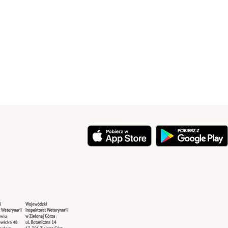
y
Security
Security