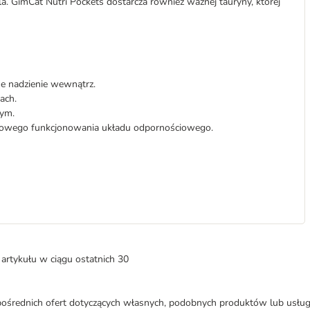
 GimCat Nutri Pockets dostarcza również ważnej tauryny, której
ne nadzienie wewnątrz.
ach.
nym.
dłowego funkcjonowania układu odpornościowego.
artykułu w ciągu ostatnich 30
średnich ofert dotyczących własnych, podobnych produktów lub usług. 