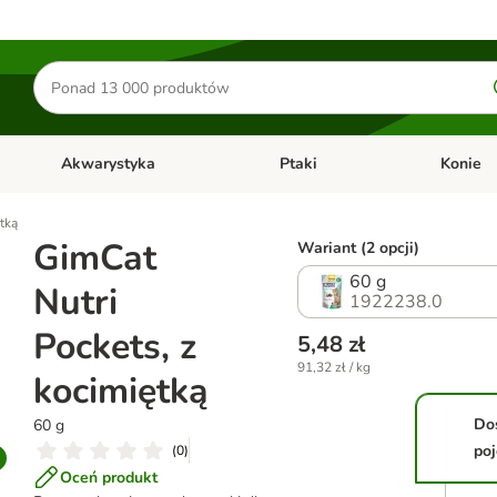
Szukaj
produktów
Akwarystyka
Ptaki
Konie
y
Otwórz menu kategorii: Małe zwierzęta
Otwórz menu kategorii: Akwaryst
Otwórz men
tką
GimCat
Wariant (2 opcji)
60 g
Nutri
1922238.0
Pockets, z
5,48 zł
91,32 zł / kg
kocimiętką
Do
60 g
po
(
0
)
Oceń produkt