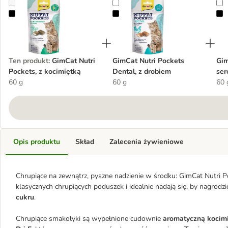
GimCat Nutri Pockets, z kocimiętką
GimCat Nutri Pockets Dental, z dr
G
Ten produkt
:
GimCat Nutri
GimCat Nutri Pockets
Gim
Pockets, z kocimiętką
Dental, z drobiem
se
60 g
60 g
60 
Opis produktu
Skład
Zalecenia żywieniowe
Chrupiące na zewnątrz, pyszne nadzienie w środku: GimCat Nutri Po
klasycznych chrupiących poduszek i idealnie nadają się, by nagrodz
cukru
.
Chrupiące smakołyki są wypełnione cudownie
aromatyczną kocimi