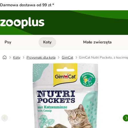
Darmowa dostawa od 99 zł *
Psy
Koty
Małe zwierzęta
Otwórz menu kategorii: Psy
Otwórz menu kategorii: Kot
Koty
Przysmaki dla kota
GimCat
GimCat Nutri Pockets, z kocimię