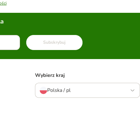
ości
la
Subskrybuj
Wybierz kraj
Polska / pl