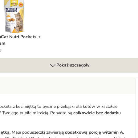
obiem
imCat Nutri Pockets, z serem
Cat Nutri Pockets, z
rem
g
Pokaż szczegóły
ckets z kocimiętką to pyszne przekąski dla kotów w kształcie
ić Twojego pupila miłością. Ponadto są
całkowicie bez dodatku
ętką.
Małe poduszeczki zawierają
dodatkową porcję witamin A,