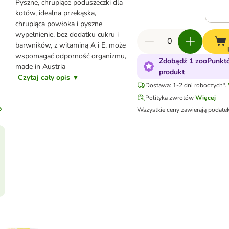
Pyszne, chrupiące poduszeczki dla
kotów, idealna przekąska,
chrupiąca powłoka i pyszne
wypełnienie, bez dodatku cukru i
barwników, z witaminą A i E, może
wspomagać odporność organizmu,
Zdobądź 1 zooPunkt
made in Austria
produkt
Czytaj cały opis ▼
Dostawa: 1-2 dni roboczych*.
Polityka zwrotów
Więcej
Wszystkie ceny zawierają podate