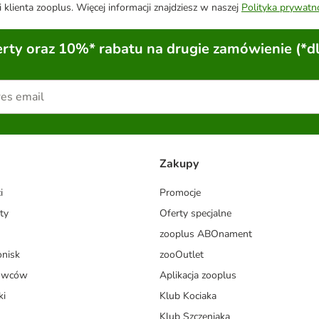
 klienta zooplus. Więcej informacji znajdziesz w naszej
Polityka prywatn
ty oraz 10%* rabatu na drugie zamówienie (*d
Zakupy
i
Promocje
ty
Oferty specjalne
zooplus ABOnament
onisk
zooOutlet
dowców
Aplikacja zooplus
ki
Klub Kociaka
Klub Szczeniaka