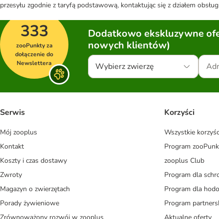
przesyłu zgodnie z taryfą podstawową, kontaktując się z działem obsługi
333
Dodatkowo ekskluzywne ofer
nowych klientów)
zooPunkty za
dołączenie do
Newslettera
Wybierz zwierzę
Serwis
Korzyści
Mój zooplus
Wszystkie korzyśc
Kontakt
Program zooPunk
Koszty i czas dostawy
zooplus Club
Zwroty
Program dla schr
Magazyn o zwierzętach
Program dla ho
Porady żywieniowe
Program partners
Zrównoważony rozwój w zooplus
Aktualne oferty