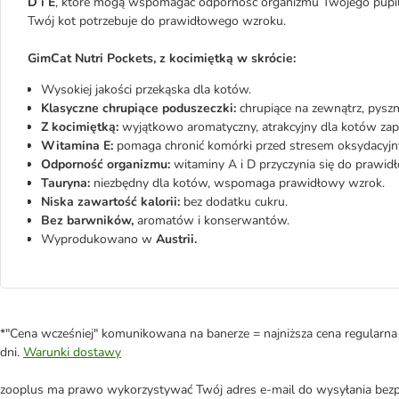
D i E
, które mogą wspomagać odporność organizmu Twojego pupila.
Twój kot potrzebuje do prawidłowego wzroku.
GimCat Nutri Pockets, z kocimiętką w skrócie:
Wysokiej jakości przekąska dla kotów.
Klasyczne chrupiące poduszeczki:
chrupiące na zewnątrz, pysz
Z kocimiętką:
wyjątkowo aromatyczny, atrakcyjny dla kotów zap
Witamina E:
pomaga chronić komórki przed stresem oksydacyj
Odporność organizmu:
witaminy A i D przyczynia się do prawi
Tauryna:
niezbędny dla kotów, wspomaga prawidłowy wzrok.
Niska zawartość kalorii:
bez dodatku cukru.
Bez barwników,
aromatów i konserwantów.
Wyprodukowano w
Austrii.
*"Cena wcześniej" komunikowana na banerze = najniższa cena regularna 
dni.
Warunki dostawy
zooplus ma prawo wykorzystywać Twój adres e-mail do wysyłania bezpo