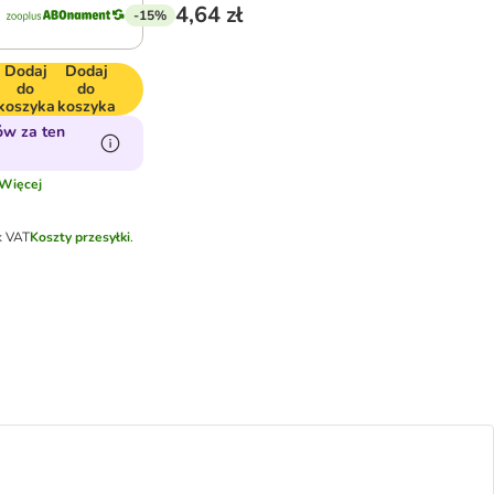
4,64 zł
-15%
Dodaj
Dodaj
do
do
koszyka
koszyka
ów za ten
Więcej
k VAT
Koszty przesyłki
.