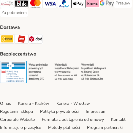
Przelew
Przelew 
Przelewy24 Payment Method
Blik Payment Method
MasterCard Payment Method
Visa Payment Method
PayPal Payment Method
Apple Pay Payment Method
Klarna Payment Method
Google Pay Paym
Za pobraniem
Za pobraniem Payment Method
Dostawa
Paczkomat® Shipping Method
ORLEN Paczka Shipping Method
DPD Shipping Method
Bezpieczeństwo
Security
Security
Security
Security
O nas
Kariera - Kraków
Kariera - Wrocław
Regulamin sklepu
Polityka prywatności
Impressum
Corporate Website
Formularz odstąpienia od umowy
Kontakt
Informacje o przesyłce
Metody płatności
Program partnerski