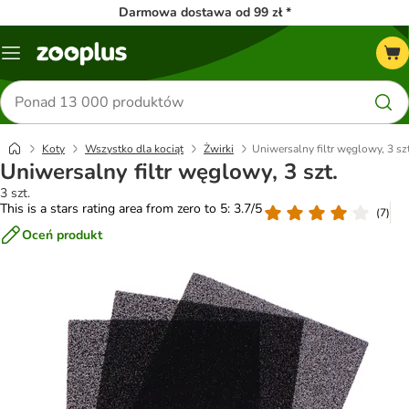
Darmowa dostawa od 99 zł *
Menu
Szukaj
produktów
Koty
Wszystko dla kociąt
Żwirki
Uniwersalny filtr węglowy, 3 szt
Uniwersalny filtr węglowy, 3 szt.
3 szt.
This is a stars rating area from zero to 5: 3.7/5
(
7
)
Oceń produkt