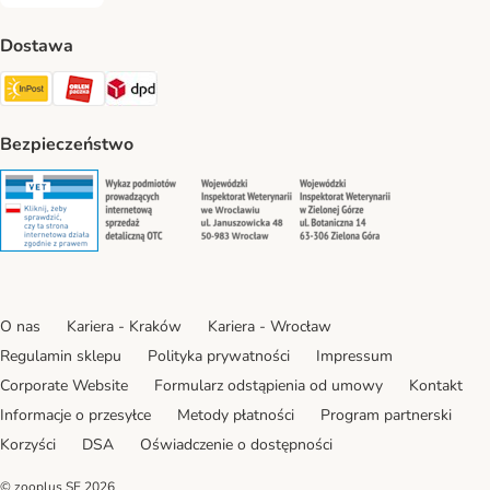
Za pobraniem Payment Method
Dostawa
Paczkomat® Shipping Method
ORLEN Paczka Shipping Method
DPD Shipping Method
Bezpieczeństwo
Security
Security
Security
Security
O nas
Kariera - Kraków
Kariera - Wrocław
Regulamin sklepu
Polityka prywatności
Impressum
Corporate Website
Formularz odstąpienia od umowy
Kontakt
Informacje o przesyłce
Metody płatności
Program partnerski
Korzyści
DSA
Oświadczenie o dostępności
© zooplus SE
2026