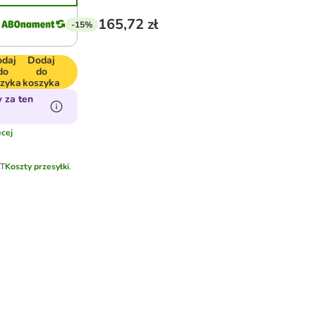
165,72 zł
-15%
daj
Dodaj
do
do
zyka
koszyka
 za ten
cej
AT
Koszty przesyłki
.