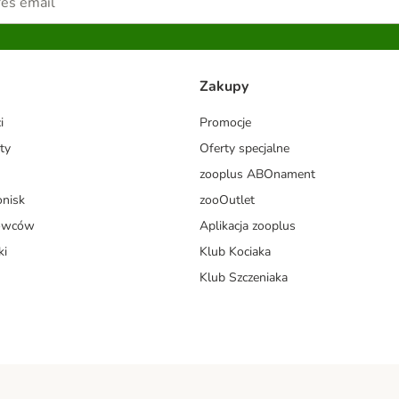
Zakupy
i
Promocje
ty
Oferty specjalne
zooplus ABOnament
onisk
zooOutlet
dowców
Aplikacja zooplus
ki
Klub Kociaka
Klub Szczeniaka