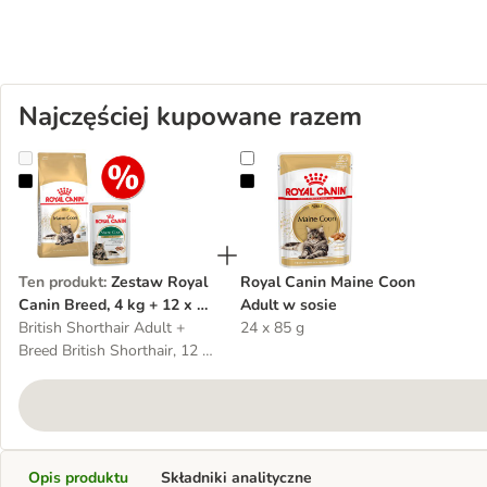
Najczęściej kupowane razem
Zestaw Royal Canin Breed, 4 kg + 12 x 85 g karmy mokrej Royal C
Royal Canin Maine Coon Adult w 
Ten produkt
:
Zestaw Royal
Royal Canin Maine Coon
Canin Breed, 4 kg + 12 x 85
Adult w sosie
g karmy mokrej Royal
British Shorthair Adult +
24 x 85 g
Canin
Breed British Shorthair, 12 x
85 g
Opis produktu
Składniki analityczne