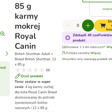
85 g
karmy
Do
mokrej
kos
Royal
Zdobądź 49 zooPunktów
produkt
Canin
Dostawa: 1-2 dni roboczych*.
Wię
Polityka zwrotów
Więcej
British Shorthair Adult +
Breed British Shorthair, 12
Wszystkie ceny zawierają podatek V
x 85 g
acji
(
0
)
Oceń produkt
Teraz zestaw w super
cenie
: 4 kg karmy suchej
dla kota Royal Canin Breed
dostosowanej do potrzeb
żywieniowych kotów
rasowych i 12 x 85 g