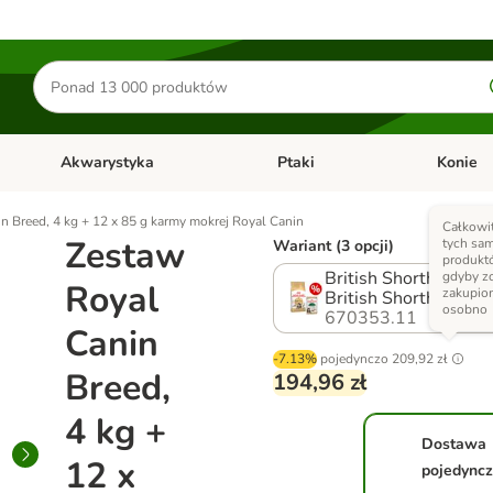
Szukaj
produktów
Akwarystyka
Ptaki
Konie
y
Otwórz menu kategorii: Małe zwierzęta
Otwórz menu kategorii: Akwaryst
Otwórz men
n Breed, 4 kg + 12 x 85 g karmy mokrej Royal Canin
Całkowi
Zestaw
tych sa
Wariant (3 opcji)
produkt
British Shorthair Ad
gdyby z
Royal
zakupio
British Shorthair, 12
osobno
670353.11
Canin
-7.13%
pojedynczo
209,92 zł
Breed,
194,96 zł
4 kg +
Dostawa
12 x
pojedync