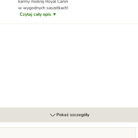
karmy mokrej Royal Canin
w wygodnych saszetkach!
Czytaj cały opis ▼
anin
sosie
Pokaż szczegóły