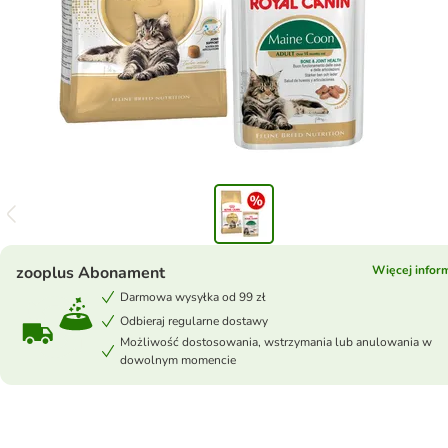
zooplus Abonament
Więcej inform
Darmowa wysyłka od 99 zł
Odbieraj regularne dostawy
Możliwość dostosowania, wstrzymania lub anulowania w
dowolnym momencie