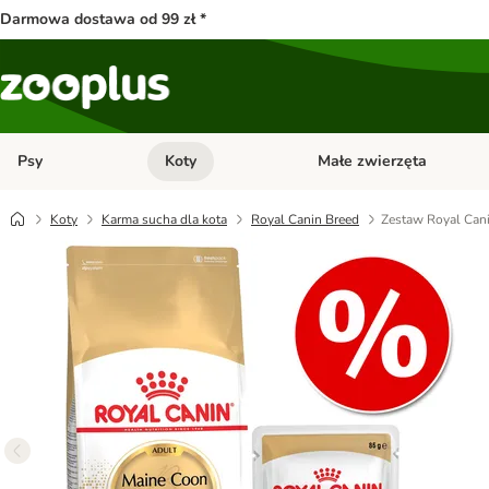
Darmowa dostawa od 99 zł *
Psy
Koty
Małe zwierzęta
Otwórz menu kategorii: Psy
Otwórz menu kategorii: Kot
Koty
Karma sucha dla kota
Royal Canin Breed
Zestaw Royal Cani