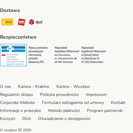
Dostawa
Paczkomat® Shipping Method
ORLEN Paczka Shipping Method
DPD Shipping Method
Bezpieczeństwo
Security
Security
Security
Security
O nas
Kariera - Kraków
Kariera - Wrocław
Regulamin sklepu
Polityka prywatności
Impressum
Corporate Website
Formularz odstąpienia od umowy
Kontakt
Informacje o przesyłce
Metody płatności
Program partnerski
Korzyści
DSA
Oświadczenie o dostępności
© zooplus SE
2026