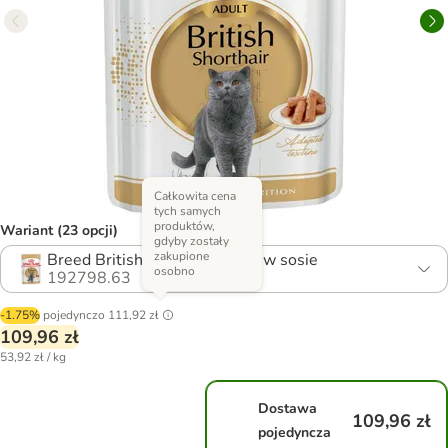
Całkowita cena
tych samych
produktów,
Wariant (23 opcji)
gdyby zostały
zakupione
Breed British Shorthair Adult w sosie
osobno
192798.63
-1.75%
pojedynczo
111,92 zł
109,96 zł
53,92 zł / kg
Dostawa
109,96 zł
pojedyncza