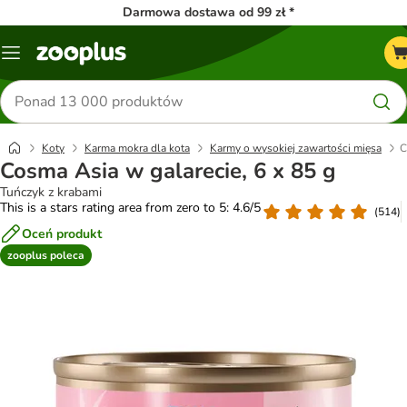
Darmowa dostawa od 99 zł *
Menu
Szukaj
produktów
Koty
Karma mokra dla kota
Karmy o wysokiej zawartości mięsa
C
Cosma Asia w galarecie, 6 x 85 g
Tuńczyk z krabami
This is a stars rating area from zero to 5: 4.6/5
(
514
)
Oceń produkt
zooplus poleca