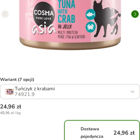
Wariant (7 opcji)
Tuńczyk z krabami
74921.9
24,96 zł
48,96 zł / kg
Dostawa
24,96 zł
pojedyncza