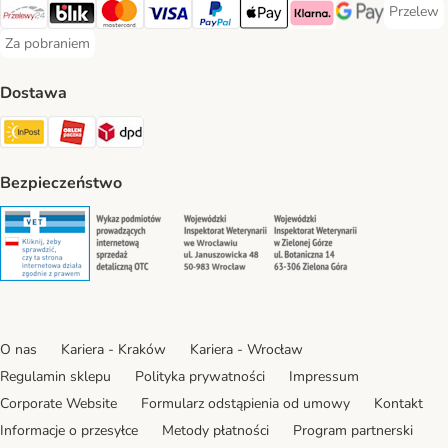
Przelew
Przelew 
Przelewy24 Payment Method
Blik Payment Method
MasterCard Payment Method
Visa Payment Method
PayPal Payment Method
Apple Pay Payment Method
Klarna Payment Method
Google Pay Paym
Za pobraniem
Za pobraniem Payment Method
Dostawa
Paczkomat® Shipping Method
ORLEN Paczka Shipping Method
DPD Shipping Method
Bezpieczeństwo
Security
Security
Security
Security
O nas
Kariera - Kraków
Kariera - Wrocław
Regulamin sklepu
Polityka prywatności
Impressum
Corporate Website
Formularz odstąpienia od umowy
Kontakt
Informacje o przesyłce
Metody płatności
Program partnerski