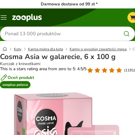
Darmowa dostawa od 99 zł *
Menu
Szukaj
produktów
Koty
Karma mokra dla kota
Karmy o wysokiej zawartości mięsa
C
Cosma Asia w galarecie, 6 x 100 g
Kurczak z krewetkami
This is a stars rating area from zero to 5: 4.5/5
(
1191
)
Oceń produkt
zooplus poleca