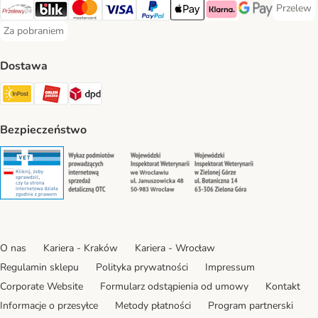
Przelew
Przelew 
Przelewy24 Payment Method
Blik Payment Method
MasterCard Payment Method
Visa Payment Method
PayPal Payment Method
Apple Pay Payment Method
Klarna Payment Method
Google Pay Paym
Za pobraniem
Za pobraniem Payment Method
Dostawa
Paczkomat® Shipping Method
ORLEN Paczka Shipping Method
DPD Shipping Method
Bezpieczeństwo
Security
Security
Security
Security
O nas
Kariera - Kraków
Kariera - Wrocław
Regulamin sklepu
Polityka prywatności
Impressum
Corporate Website
Formularz odstąpienia od umowy
Kontakt
Informacje o przesyłce
Metody płatności
Program partnerski