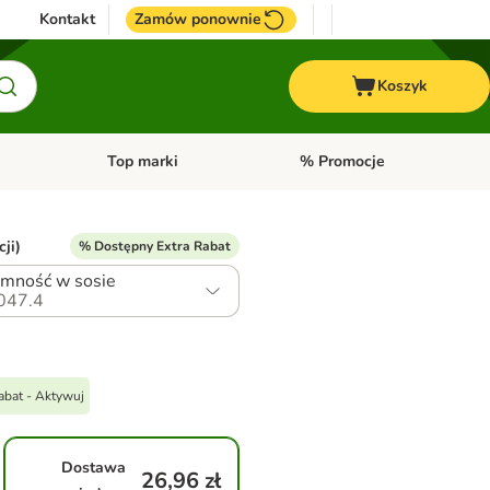
Kontakt
Zamów ponownie
Koszyk
Top marki
% Promocje
yka
u kategorii: Ptaki
Otwórz menu kategorii: Konie
Otwórz menu kategorii: Top m
ji)
% Dostępny Extra Rabat
emność w sosie
047.4
abat - Aktywuj
Dostawa
26,96 zł