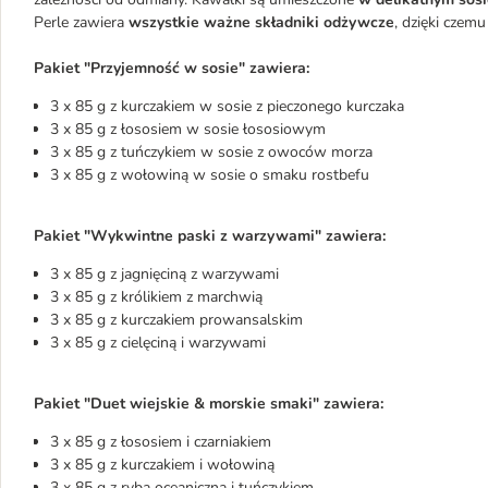
Perle zawiera 
wszystkie ważne składniki odżywcze
, dzięki czem
Pakiet "Przyjemność w sosie" zawiera:
3 x 85 g z kurczakiem w sosie z pieczonego kurczaka
3 x 85 g z łososiem w sosie łososiowym
3 x 85 g z tuńczykiem w sosie z owoców morza
3 x 85 g z wołowiną w sosie o smaku rostbefu
Pakiet "Wykwintne paski z warzywami" zawiera:
3 x 85 g z jagnięciną z warzywami
3 x 85 g z królikiem z marchwią
3 x 85 g z kurczakiem prowansalskim
3 x 85 g z cielęciną i warzywami
Pakiet "Duet wiejskie & morskie smaki" zawiera:
3 x 85 g z łososiem i czarniakiem
3 x 85 g z kurczakiem i wołowiną
3 x 85 g z rybą oceaniczną i tuńczykiem