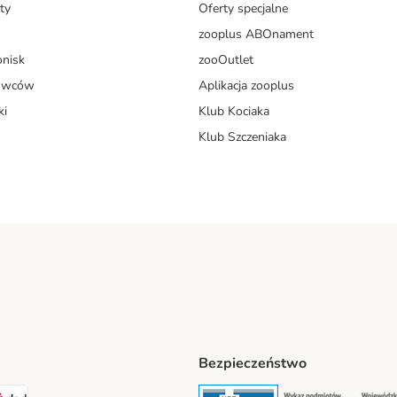
ty
Oferty specjalne
zooplus ABOnament
onisk
zooOutlet
dowców
Aplikacja zooplus
ki
Klub Kociaka
Klub Szczeniaka
Bezpieczeństwo
t® Shipping Method
LEN Paczka Shipping Method
DPD Shipping Method
Security
Securit