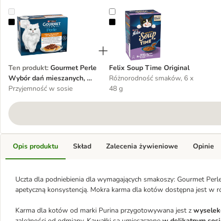
Gourmet Perle Wybór dań mieszanych, w sosie, 12 x 85 g
Felix Soup Time Original
Ten produkt
:
Gourmet Perle
Felix Soup Time Original
Wybór dań mieszanych, w
Różnorodność smaków, 6 x
sosie, 12 x 85 g
Przyjemność w sosie
48 g
Opis produktu
Skład
Zalecenia żywieniowe
Opinie
Uczta dla podniebienia dla wymagających smakoszy: Gourmet Per
apetyczną konsystencją. Mokra karma dla kotów dostępna jest w ró
Karma dla kotów od marki Purina przygotowywana jest z 
wyselek
zależności od odmiany. Kawałki są umieszczone 
w delikatnym sosi