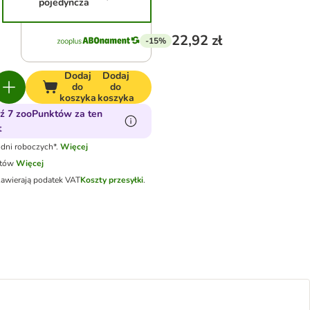
pojedyncza
22,92 zł
-15%
Dodaj
Dodaj
do
do
koszyka
koszyka
ź 7 zooPunktów za ten
t
dni roboczych*.
Więcej
otów
Więcej
zawierają podatek VAT
Koszty przesyłki
.