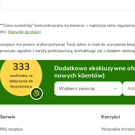
*"Cena wcześniej" komunikowana na banerze = najniższa cena regularna 
dni.
Warunki dostawy
zooplus ma prawo wykorzystywać Twój adres e-mail do wysyłania bezpo
przesyłu zgodnie z taryfą podstawową, kontaktując się z działem obsługi
333
Dodatkowo ekskluzywne ofer
nowych klientów)
zooPunkty za
dołączenie do
Newslettera
Wybierz zwierzę
Serwis
Korzyści
Mój zooplus
Wszystkie korzyśc