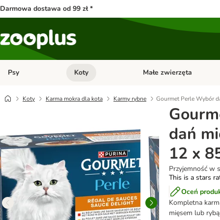
Darmowa dostawa od 99 zł *
Psy
Koty
Małe zwierzęta
Otwórz menu kategorii: Psy
Otwórz menu kategorii: Kot
Koty
Karma mokra dla kota
Karmy rybne
Gourmet Perle Wybór da
Gourme
dań mi
12 x 8
Przyjemność w s
This is a stars r
Oceń produ
Kompletna karma 
mięsem lub rybą 