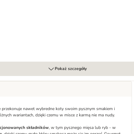
Pokaż szczegóły
le przekonuje nawet wybredne koty swoim pysznym smakiem i
żnych wariantach, dzięki czemu w misce z karmą nie ma nudy.
cjonowanych składników
, w tym pysznego mięsa lub ryb - w 
e
, dzięki czemu mało który smakosz może się im oprzeć. Gourmet 