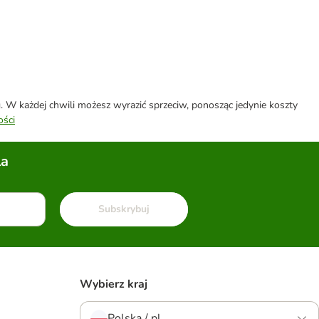
W każdej chwili możesz wyrazić sprzeciw, ponosząc jedynie koszty
ości
la
Subskrybuj
Wybierz kraj
Polska / pl