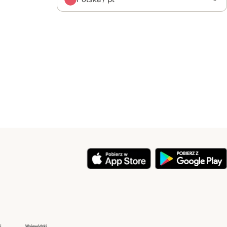
y
Security
Security