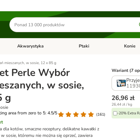
Szukaj
produktów
Akwarystyka
Ptaki
Konie
y
Otwórz menu kategorii: Małe zwierzęta
Otwórz menu kategorii: Akwaryst
Otwórz men
ń mieszanych, w sosie, 12 x 85 g
t Perle Wybór
Wariant (7 opc
Przyj
eszanych, w sosie,
1193
5 g
26,96 zł
26,44 zł / kg
osie
ating area from zero to 5: 4.5/5
-20% Extra R
(
161
)
kt
dla kotów, smaczne receptury, delikatne kawałki z
w sosie, któremu nie można się oprzeć, zawiera