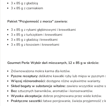
3 x 85 g z gładzicą
3 x 85 g z czarniakiem
Pakiet "Przyjemność z morza" zawiera:
3 x 85 g z rybami głębinowymi i krewetkami
3 x 85 g z tuńczykiem i krewetkami
3 x 85 g z gładzicą i krewetkami
3 x 85 g z łososiem i krewerkami
Gourmet Perle Wybór dań mieszanych, 12 x 85 g w skrócie:
Zrównoważona mokra karma dla kotów.
Pyszne receptury:
delikatne kawałki ryby lub mięsa w pysznym s
Więcej różnorodności:
dostępne różne wykwintne warianty.
Skład bogaty w substancje witalne:
zawiera wszystkie ważne sk
Bez
sztucznych barwników, aromatów i konserwantów.
Wysoka akceptacja:
dobrze przyjmowana przez wiele kotów.
Praktyczne saszetki:
łatwe porcjowanie, świeża przyjemność z 