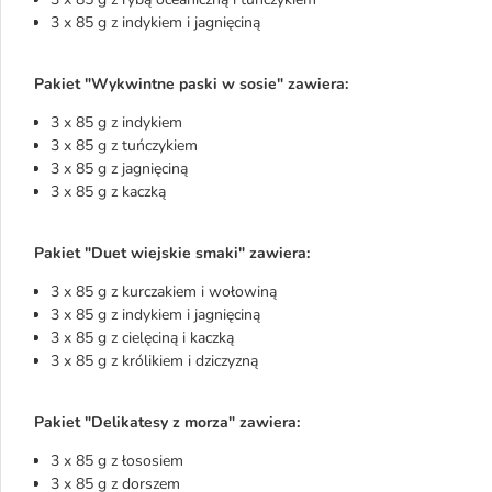
3 x 85 g z indykiem i jagnięciną
Pakiet "Wykwintne paski w sosie" zawiera:
3 x 85 g z indykiem
3 x 85 g z tuńczykiem
3 x 85 g z jagnięciną
3 x 85 g z kaczką
Pakiet "Duet wiejskie smaki" zawiera:
3 x 85 g z kurczakiem i wołowiną
3 x 85 g z indykiem i jagnięciną
3 x 85 g z cielęciną i kaczką
3 x 85 g z królikiem i dziczyzną
Pakiet "Delikatesy z morza" zawiera:
3 x 85 g z łososiem
3 x 85 g z dorszem