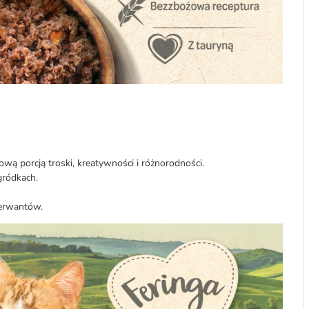
ą porcją troski, kreatywności i różnorodności.
gródkach.
serwantów.