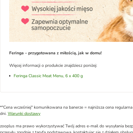
F
eringa
–
przygotowana z miłością, jak w domu!
Więcej informacji o produkcie znajdziesz poniżej:
Feringa Classic Meat Menu, 6 x 400 g
*"Cena wcześniej" komunikowana na banerze = najniższa cena regularna 
dni.
Warunki dostawy
zooplus ma prawo wykorzystywać Twój adres e-mail do wysyłania bezpo
przesyłu zgodnie z taryfą podstawową, kontaktując się z działem obsługi