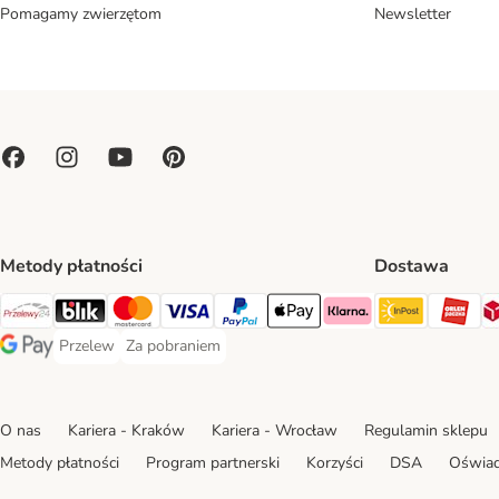
Pomagamy zwierzętom
Newsletter
Metody płatności
Dostawa
Paczkoma
OR
Przelewy24 Payment Method
Blik Payment Method
MasterCard Payment Method
Visa Payment Method
PayPal Payment Method
Apple Pay Payment Method
Klarna Payment Method
Przelew
Za pobraniem
Przelew Payment Method
Za pobraniem Payment Method
Google Pay Payment Method
O nas
Kariera - Kraków
Kariera - Wrocław
Regulamin sklepu
Metody płatności
Program partnerski
Korzyści
DSA
Oświad