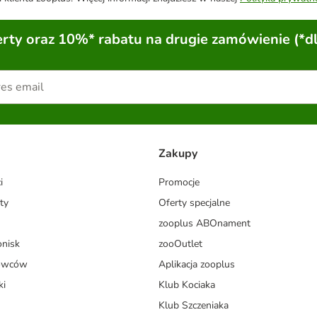
ty oraz 10%* rabatu na drugie zamówienie (*d
Zakupy
i
Promocje
ty
Oferty specjalne
zooplus ABOnament
onisk
zooOutlet
dowców
Aplikacja zooplus
ki
Klub Kociaka
Klub Szczeniaka