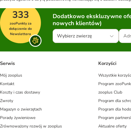
333
Dodatkowo ekskluzywne ofer
nowych klientów)
zooPunkty za
dołączenie do
Newslettera
Wybierz zwierzę
Serwis
Korzyści
Mój zooplus
Wszystkie korzyśc
Kontakt
Program zooPunk
Koszty i czas dostawy
zooplus Club
Zwroty
Program dla schr
Magazyn o zwierzętach
Program dla ho
Porady żywieniowe
Program partners
Zrównoważony rozwój w zooplus
Aktualne oferty