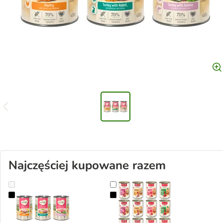
Najczęściej kupowane razem
Korzystny pakiet Feringa Classic Meat Menu, 12 x 400 g
Korzystny pakiet animonda Carny 