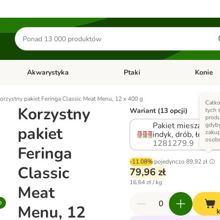
Szukaj
produktów
Akwarystyka
Ptaki
Konie
y
Otwórz menu kategorii: Małe zwierzęta
Otwórz menu kategorii: Akwaryst
Otwórz men
orzystny pakiet Feringa Classic Meat Menu, 12 x 400 g
Całko
Korzystny
Wariant (13 opcji)
tych
% D
prod
Pakiet mieszany 1 (
gdyby
pakiet
zaku
indyk, drób, łosoś i
osob
1281279.9
Feringa
-11.08%
pojedynczo
89,92 zł
Classic
79,96 zł
16,64 zł / kg
Meat
Menu, 12