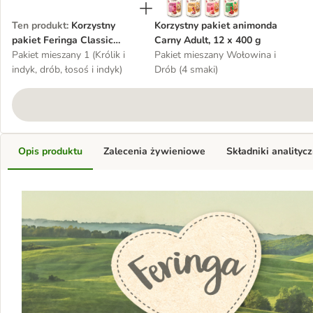
Ten produkt
:
Korzystny
Korzystny pakiet animonda
pakiet Feringa Classic
Carny Adult, 12 x 400 g
Meat Menu, 12 x 400 g
Pakiet mieszany 1 (Królik i
Pakiet mieszany Wołowina i
indyk, drób, łosoś i indyk)
Drób (4 smaki)
Opis produktu
Zalecenia żywieniowe
Składniki analityc