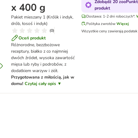
Zdobądź 20 zooPunkt
x 400 g
produkt
Dostawa: 1-2 dni roboczych*.
Pakiet mieszany 1 (Królik i indyk,
drób, łosoś i indyk)
Polityka zwrotów
Więcej
(
0
)
Wszystkie ceny zawierają podatek
Oceń produkt
Różnorodne, bezzbożowe
receptury, białko z co najmniej
dwóch źródeł, wysoka zawartość
mięsa lub ryby i podrobów, z
dodatkiem warzyw i ziół.
Przygotowana z miłością, jak w
domu!
Czytaj cały opis ▼
Adult, 12 x 400 g