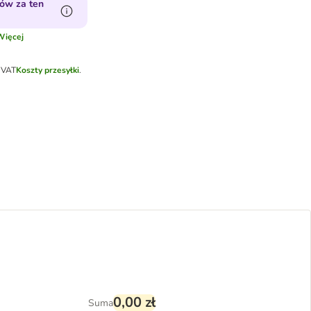
ów za ten
Więcej
 VAT
Koszty przesyłki
.
0,00 zł
Suma