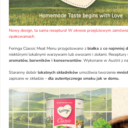
Nowy design, ta sama receptura! W okresie przejściowym zamówio
opakowaniach.
Feringa Classic Meat Menu przygotowano z
białka z co najmniej
niektórymi lokalnymi warzywami lub owocami i ziołami. Receptury
aromatów, barwników i konserwantów
. Wykonane w Austrii z na
Staranny dobór
lokalnych składników
umożliwia tworzenie
mnóst
zapisane w składzie –
dla autentycznego smaku jak w domu.