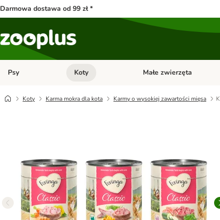
Darmowa dostawa od 99 zł *
Psy
Koty
Małe zwierzęta
Otwórz menu kategorii: Psy
Otwórz menu kategorii: Kot
Koty
Karma mokra dla kota
Karmy o wysokiej zawartości mięsa
K