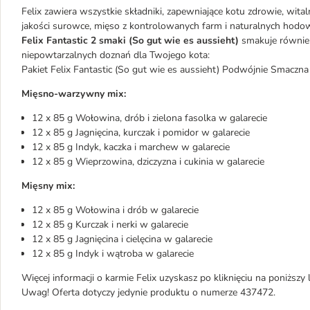
Felix zawiera wszystkie składniki, zapewniające kotu zdrowie, wita
jakości surowce, mięso z kontrolowanych farm i naturalnych hodow
Felix Fantastic 2 smaki (So gut wie es aussieht)
smakuje równie
niepowtarzalnych doznań dla Twojego kota:
Pakiet Felix Fantastic (So gut wie es aussieht) Podwójnie Smaczna
Mięsno-warzywny mix:
12 x 85 g Wołowina, drób i zielona fasolka w galarecie
12 x 85 g Jagnięcina, kurczak i pomidor w galarecie
12 x 85 g Indyk, kaczka i marchew w galarecie
12 x 85 g Wieprzowina, dziczyzna i cukinia w galarecie
Mięsny mix:
12 x 85 g Wołowina i drób w galarecie
12 x 85 g Kurczak i nerki w galarecie
12 x 85 g Jagnięcina i cielęcina w galarecie
12 x 85 g Indyk i wątroba w galarecie
Więcej informacji o karmie Felix uzyskasz po kliknięciu na poniższy l
Uwag! Oferta dotyczy jedynie produktu o numerze 437472.