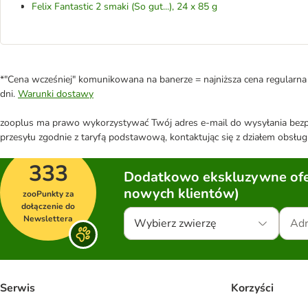
Felix Fantastic 2 smaki (So gut...), 24 x 85 g
*"Cena wcześniej" komunikowana na banerze = najniższa cena regularna 
dni.
Warunki dostawy
zooplus ma prawo wykorzystywać Twój adres e-mail do wysyłania bezpo
przesyłu zgodnie z taryfą podstawową, kontaktując się z działem obsługi
333
Dodatkowo ekskluzywne ofer
nowych klientów)
zooPunkty za
dołączenie do
Newslettera
Wybierz zwierzę
Serwis
Korzyści