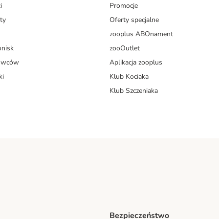
i
Promocje
ty
Oferty specjalne
zooplus ABOnament
onisk
zooOutlet
dowców
Aplikacja zooplus
ki
Klub Kociaka
Klub Szczeniaka
Bezpieczeństwo