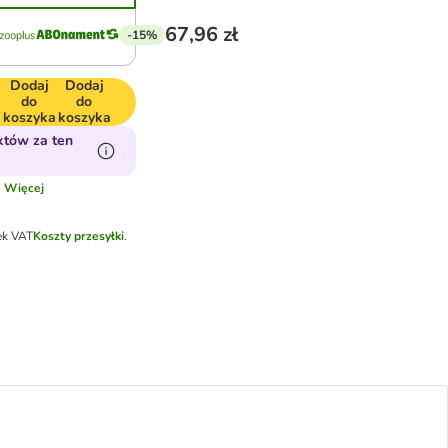
67,96 zł
-15%
Dodaj
Dodaj
do
do
koszyka
koszyka
tów za ten
.
Więcej
ek VAT
Koszty przesyłki
.