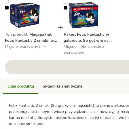
Megapakiet Felix Fantastic 2 smaki, w galarecie, So gut wie es auss
Pakiet Felix Fantastic w galarecie,
Ten produkt
:
Megapakiet
Pakiet Felix Fantastic w
Felix Fantastic 2 smaki, w
galarecie, So gut wie es
galarecie, So gut wie es
Mięsno-warzywny mix
aussieht, 48 x 85 g
Mięsne i rybne smaki z
aussieht, 48 x 85 g
warzywami
Opis produktu
Składniki analityczne
Felix Fantastic 2 smaki (So gut wie es aussieht) to pełnowartości
przekonuje. Jest niczym świeżo przyrządzona, a z innowacyjnej rec
karma dla kota. Soczyste mięsne kawałeczki nie tylko wabią swoi
doznanie smakowe.