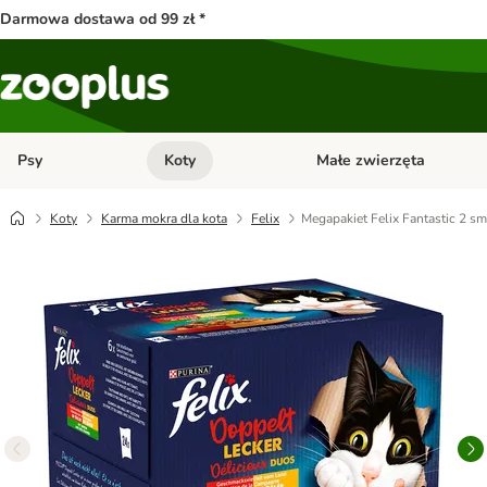
Darmowa dostawa od 99 zł *
Psy
Koty
Małe zwierzęta
Otwórz menu kategorii: Psy
Otwórz menu kategorii: Kot
Koty
Karma mokra dla kota
Felix
Megapakiet Felix Fantastic 2 sma