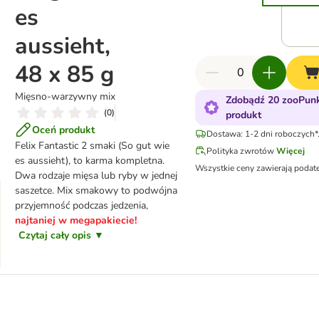
es
aussieht,
48 x 85 g
Mięsno-warzywny mix
Zdobądź 20 zooPunk
(
0
)
produkt
Oceń produkt
Dostawa: 1-2 dni roboczych*
Felix Fantastic 2 smaki (So gut wie
Polityka zwrotów
Więcej
es aussieht), to karma kompletna.
Wszystkie ceny zawierają podat
Dwa rodzaje mięsa lub ryby w jednej
saszetce. Mix smakowy to podwójna
przyjemność podczas jedzenia,
najtaniej w megapakiecie!
Czytaj cały opis ▼