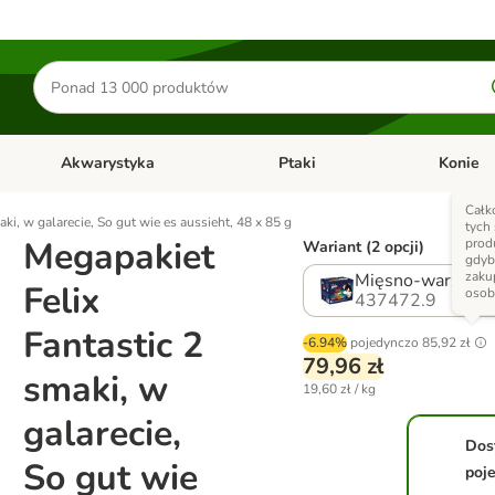
Szukaj
produktów
Akwarystyka
Ptaki
Konie
y
Otwórz menu kategorii: Małe zwierzęta
Otwórz menu kategorii: Akwaryst
Otwórz men
Całk
ki, w galarecie, So gut wie es aussieht, 48 x 85 g
tych
Megapakiet
prod
Wariant (2 opcji)
gdyb
zaku
Mięsno-warzywn
Felix
osob
437472.9
Fantastic 2
-6.94%
pojedynczo
85,92 zł
79,96 zł
smaki, w
19,60 zł / kg
galarecie,
Dos
So gut wie
poj