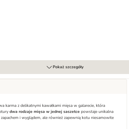
ieht, 48 x 85 g
 So gut wie es aussieht, 48 x 85 g
Pokaż szczegóły
owa karma z delikatnymi kawałkami mięsa w galarecie, która
eptury
dwa rodzaje mięsa w jednej saszetce
powstaje unikalna
m zapachem i wyglądem, ale również zapewnią kotu niesamowite